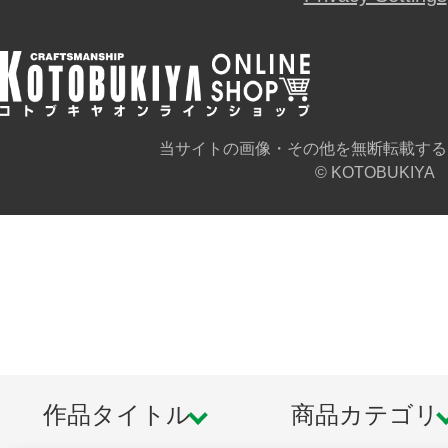
・エクストリームスポーツバイク本体
・フルフェイスヘルメット×1
※画像は試作品です。実際の商品と
当サイトの画像・その他を無断転載する
© KOTOBUKIYA
ます。また撮影用に塗装されており
※本製品はお客様ご自身で組み立て
作品タイトル
商品カテゴリ