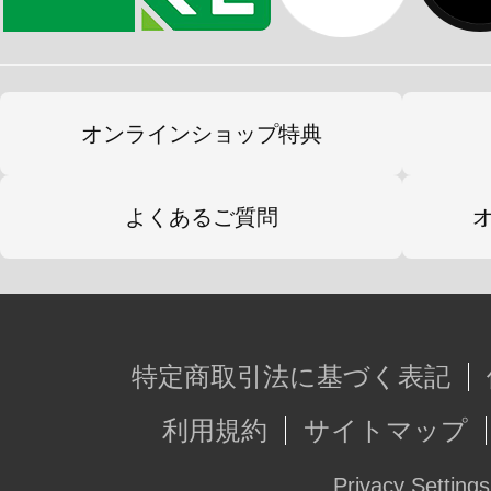
【付属品】
・エミュレータ 本体×1
オンラインショップ特典
・ネイキッドフェイス×1
・手首パーツ7種×1（左右分）
よくあるご質問
・三連リストジョイント＆リストアー
・フライングベース対応3mm穴あり腰
・臀部一体型装甲パーツ×1
・肩甲骨ジョイントパーツ（装甲ディ
特定商取引法に基づく表記
分）
利用規約
サイトマップ
・ハンドキャノン×2
・ハンドキャノン用ホルダー×1
Privacy Settings