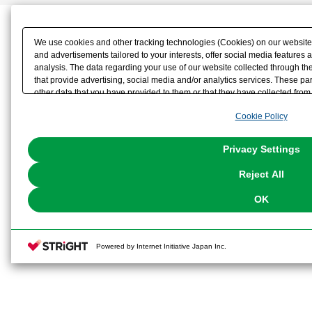
We use cookies and other tracking technologies (Cookies) on our website t
and advertisements tailored to your interests, offer social media feature
analysis. The data regarding your use of our website collected through t
that provide advertising, social media and/or analytics services. These p
other data that you have provided to them or that they have collected from 
analyze and optimize advertisements delivered to you by businesses other t
Cookie Policy
the use of all Cookies except for Strictly Necessary Cookies, please click "
with Cookies enabled, please click "OK". To select your preferences for e
You can change your consent or rejection settings at any time via through
Privacy Settings
our
Cookie Policy
or the website footer.
Reject All
OK
Powered by Internet Initiative Japan Inc.