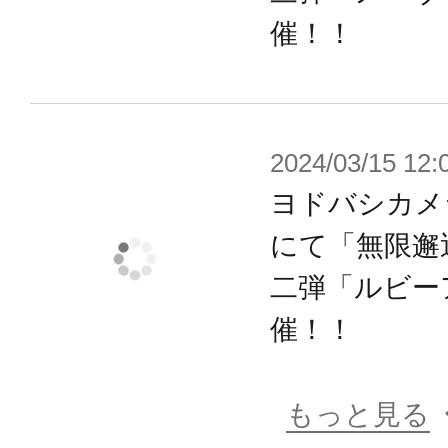
付属します。
催！！
【頭部・ネイキッドフェイスの互換
ネイキッドフェイスは女性型アナザ
2024/03/15 12:
の表情パーツと互換性があります。
ヨドバシカメ
首のボールジョイントは5mm径とな
にて「無限邂
み合わせることができるほか、6mm
用するとメガミデバイスの頭部を取
二弾「ルビー
催！！
【ハンドキャノン】
ヘキサギア「ガバナー バンプアップ
もっと見る
属のハンドキャノンとハンドキャノ