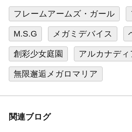
リーン」。
フレームアームズ・ガール
表情パーツにはタンポ印刷、眼球には
み立てるだけでイメージに近い仕上
M.S.G
メガミデバイス
付属治具を用いての視線変更ギミッ
頭部のスキンカラーはカラーCを採
創彩少女庭園
アルカナディ
【本体色】
無限邂逅メガロマリア
拡張スキンパーツ改の肌色部分をあ
ライディングスーツに見立てたカラ
ストリームスポーツバイクとの親和
関連ブログ
【可動ギミック】