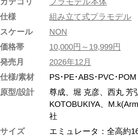
カテゴリ
プラモデル本体
仕様
組み立て式プラモデル
スケール
NON
価格帯
10,000円～19,999円
発売月
2026年12月
仕様/素材
PS･PE･ABS･PVC･POM
原型/設計
尊成、堀 克彦、西丸 芳
KOTOBUKIYA、M.k(
社
サイズ
エミュレータ：全高約16