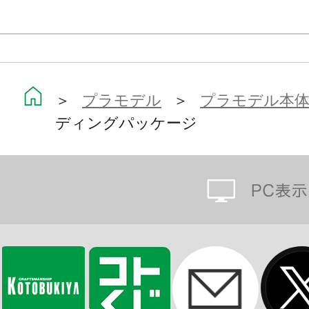
で付属。
■エクストリームスポーツバイク
＞
プラモデル
＞
プラモデル本
ヘキサギア「アグニレイジ」でお馴染
ディングパッケージ
用！
スナップフィットなのでキャラクタ
チャレンジできるバイクキットとな
ヘルメットの天面パーツと内部の基
女庭園のフェイスパーツにも対応。
※「早乙女瑠衣」の前髪パーツと襟
ん。