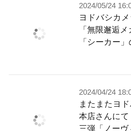
2024/05/24 16:
全身約50カ所が可動。
ヨドバシカメ
特に複数のジョイントで構成された
「無限邂逅メ
誇り、銃を構えた激しいアクション
「シーカー」
す。
左右独立式の股関節は前方や左右へ
乗させて様々なポージングをとらせ
【手首】
2024/04/24 18:
手首の表情は全部で7種類。
またまたヨド
ガンアクションには欠かせない「銃
本店さんにて
クのハンドルをしっかりと保持する
三弾「ノーヴ