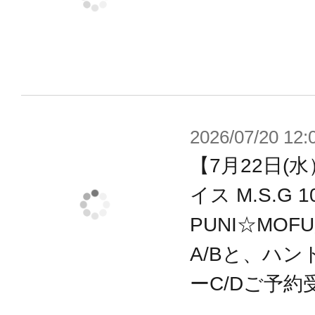
ポーズが自然にキマります。
・多彩な武器パーツ、ジョイントパ
ットシーンを想定して遊ぶことがで
・各部に配置された3mm径の穴により
ムアームズ』『フレームアームズ・
2026/07/20 12:
『創彩少女庭園』『アルカナディア
【7月22日(
ズの武装と併用が可能。
イス M.S.G
・瞳、マーキングなどのデカールが
PUNI☆MOF
・専用スタンドが付属。
A/Bと、ハン
ーC/Dご予約
【メガミデバイスとは】