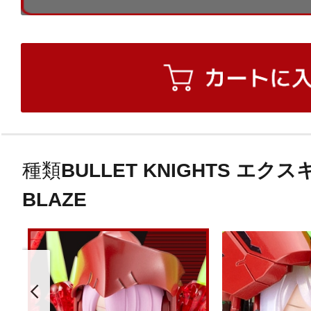
種類
BULLET KNIGHTS エク
BLAZE