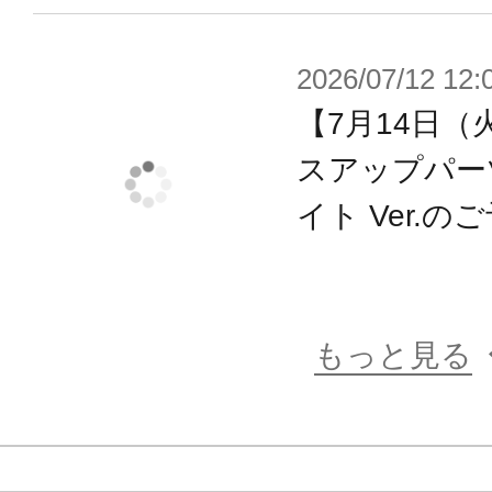
全高14cmの自立型フィギュアロボ
しむように作って、改造して、戦わせ
2026/07/12 12:
のバトルホビー”を想定したプラモデ
【7月14日（
可動フィギュアの第一人者、浅井真紀
スアップパー
カ”をコアとし、キャラクター＆メカ
イト Ver.
ーが手掛けてまいります。
成型色は色分けがされ、顔はタンポ
ただけでイメージに近い仕上がりに
3mm径のジョイント穴の採用で、シ
もっと見る
はもちろんのこと、すでに発売済み
パーツの多くと組み合わせて遊ぶこ