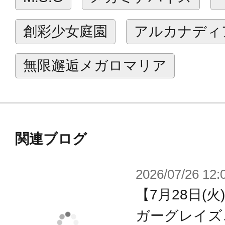
【付属品/ギミック】
・本体をダークカラーから、ダーク
創彩少女庭園
アルカナディ
リアーレッドで成型されたホロニック
ピアに変更。更にエフェクトアーム
無限邂逅メガロマリア
た処刑人に生まれ変わりました。
・新規アイプリント3種の塗装済み顔
パーツとして「両目隠れ」前髪も付
関連ブログ
アレンジを楽しむ事ができます。
・処刑人（エクスキューショナー）
2026/07/26 12:
ード」と、アーマーを脱いだ「素体
【7月28日(
で再現できます。
ガーグレイズ
・“マシニーカ”素体驚異の可動範囲