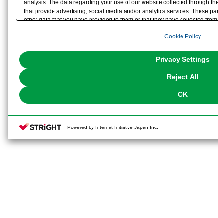
analysis. The data regarding your use of our website collected through t
that provide advertising, social media and/or analytics services. These p
other data that you have provided to them or that they have collected from 
analyze and optimize advertisements delivered to you by businesses other t
Cookie Policy
the use of all Cookies except for Strictly Necessary Cookies, please click "
with Cookies enabled, please click "OK". To select your preferences for e
You can change your consent or rejection settings at any time via through
Privacy Settings
our
Cookie Policy
or the website footer.
Reject All
OK
Powered by Internet Initiative Japan Inc.