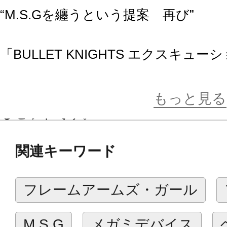
“M.S.Gを纏うという提案 再び”
「BULLET KNIGHTS エクスキュ
M.S.G「ホロニックアームズ」の新
み合わせる事で更にバリエーション
もっと見る
るセットです。
成型色も「HELL BLAZE」を踏襲
関連キーワード
メージチェンジ。
デザインはもちろんイセ川ヤスタカ
フレームアームズ・ガール
3種の新表情フェイスが付属します。
M.S.G
メガミデバイス