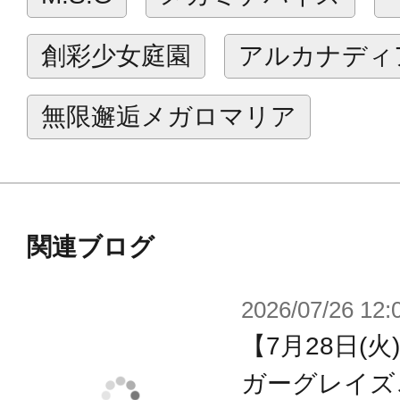
【付属品/ギミック】
・本体をダークカラーから、ダーク
創彩少女庭園
アルカナディ
リアーレッドで成型されたホロニック
ピアに変更。更にエフェクトアーム
無限邂逅メガロマリア
た処刑人に生まれ変わりました。
・新規アイプリント3種の塗装済み顔
パーツとして「両目隠れ」前髪も付
関連ブログ
アレンジを楽しむ事ができます。
・処刑人（エクスキューショナー）
2026/07/26 12:
ード」と、アーマーを脱いだ「素体
【7月28日(
で再現できます。
ガーグレイズ
・“マシニーカ”素体驚異の可動範囲