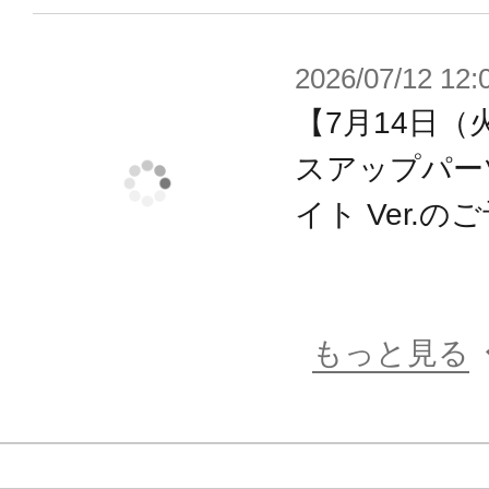
全高14cmの自立型フィギュアロボ
しむように作って、改造して、戦わせ
2026/07/12 12:
のバトルホビー”を想定したプラモデ
【7月14日（
可動フィギュアの第一人者、浅井真紀
スアップパー
カ”をコアとし、キャラクター＆メカ
イト Ver.
ーが手掛けてまいります。
成型色は色分けがされ、顔はタンポ
ただけでイメージに近い仕上がりに
3mm径のジョイント穴の採用で、シ
もっと見る
はもちろんのこと、すでに発売済み
パーツの多くと組み合わせて遊ぶこ