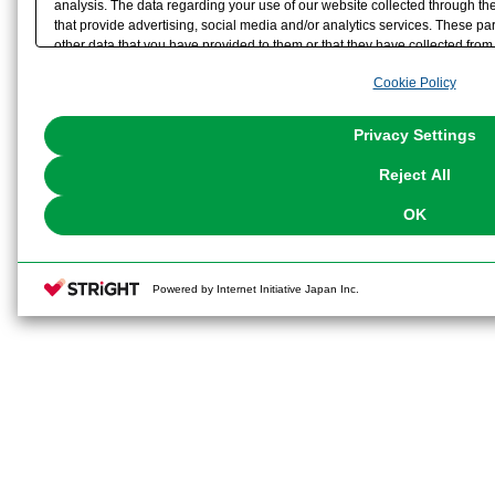
analysis. The data regarding your use of our website collected through t
that provide advertising, social media and/or analytics services. These p
other data that you have provided to them or that they have collected from 
analyze and optimize advertisements delivered to you by businesses other t
Cookie Policy
the use of all Cookies except for Strictly Necessary Cookies, please click "
with Cookies enabled, please click "OK". To select your preferences for e
You can change your consent or rejection settings at any time via through
Privacy Settings
our
Cookie Policy
or the website footer.
Reject All
OK
Powered by Internet Initiative Japan Inc.