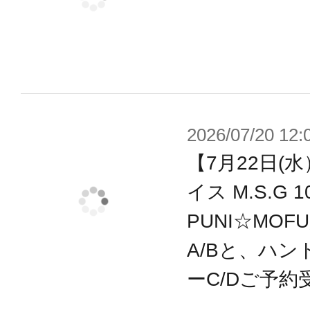
ポーズが自然にキマります。
・多彩な武器パーツ、ジョイントパ
ットシーンを想定して遊ぶことがで
・各部に配置された3mm径の穴により
ムアームズ』『フレームアームズ・
2026/07/20 12:
『創彩少女庭園』『アルカナディア
【7月22日(
ズの武装と併用が可能。
イス M.S.G
・瞳、マーキングなどのデカールが
PUNI☆MOF
・専用スタンドが付属。
A/Bと、ハン
ーC/Dご予約
【メガミデバイスとは】