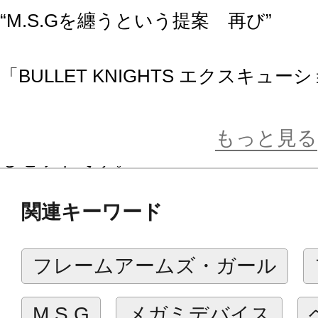
“M.S.Gを纏うという提案 再び”
「BULLET KNIGHTS エクスキュ
M.S.G「ホロニックアームズ」の新
み合わせる事で更にバリエーション
もっと見る
るセットです。
成型色も「HELL BLAZE」を踏襲
関連キーワード
メージチェンジ。
デザインはもちろんイセ川ヤスタカ
フレームアームズ・ガール
3種の新表情フェイスが付属します。
M.S.G
メガミデバイス