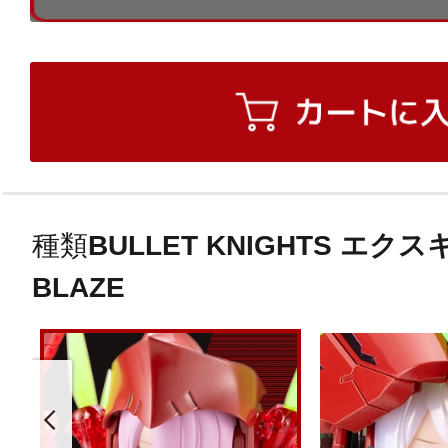
種類
BULLET KNIGHTS エク
BLAZE