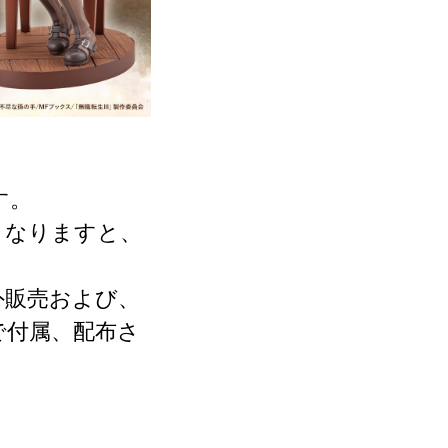
す。
くなりますと、
外販売および、
で付属、配布さ