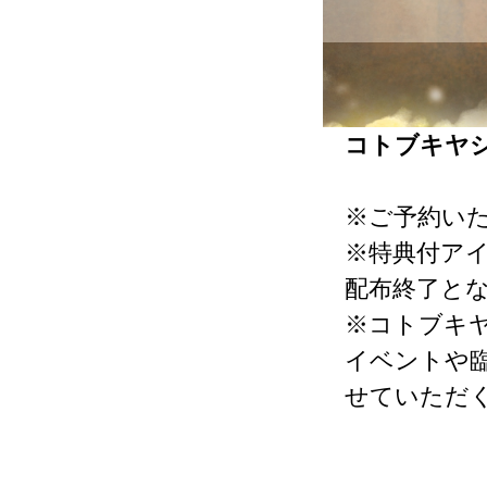
コトブキヤ
※ご予約い
※特典付ア
配布終了と
※コトブキ
イベントや
せていただ