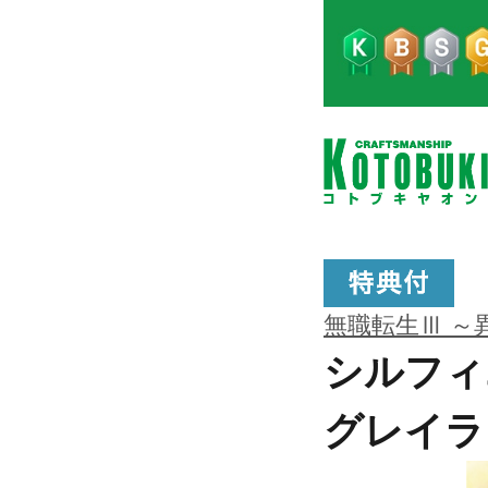
無職転生Ⅲ ～
シルフィ
グレイラ