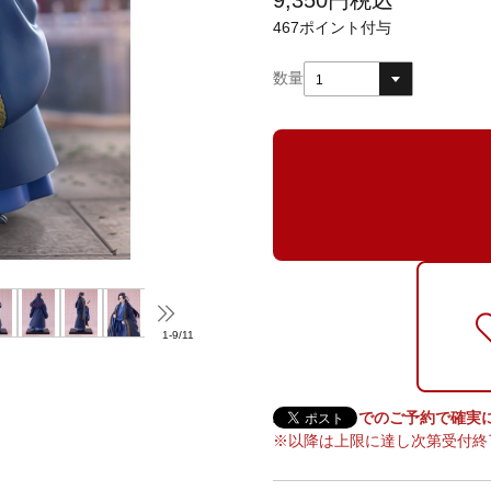
9,350
円
税込
467
ポイント付与
数量
1
1
-
9
/
11
2026/6/16までのご予約で確
※以降は上限に達し次第受付終