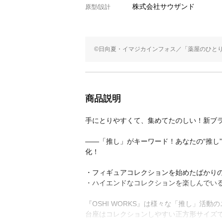
株式会社サウザンド
原型/設計
©日向夏・イマジカインフォス／「薬屋のひと
商品説明
手にとりやすくて、集めてたのしい！新ブランド
――「推し」がキーワード！あなたの“推し
化！
・フィギュアコレクションを始めたばかり
・ハイエンドなコレクションを楽しんでい
『OSHI WORKS』は様々な「推し」活
台座はコレクションしやすい正方形サイズ