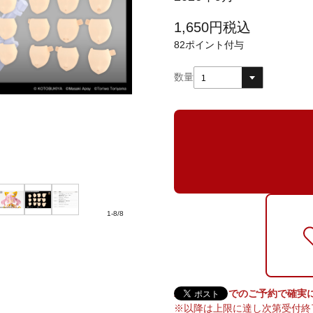
1,650
円
税込
82
ポイント付与
数量
1
1
-
8
/
8
2026/6/23までのご予約で確
※以降は上限に達し次第受付終