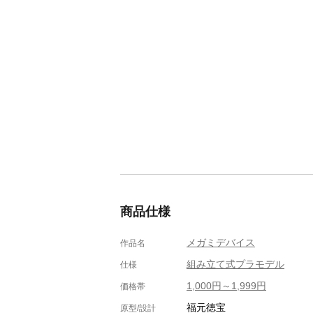
商品仕様
メガミデバイス
作品名
組み立て式プラモデル
仕様
1,000円～1,999円
価格帯
福元徳宝
原型/設計