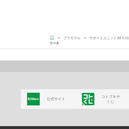
＞
＞
プラモデル
サポートユニット(M.S.
ラーA
コトブキヤ
公式サイト
くじ