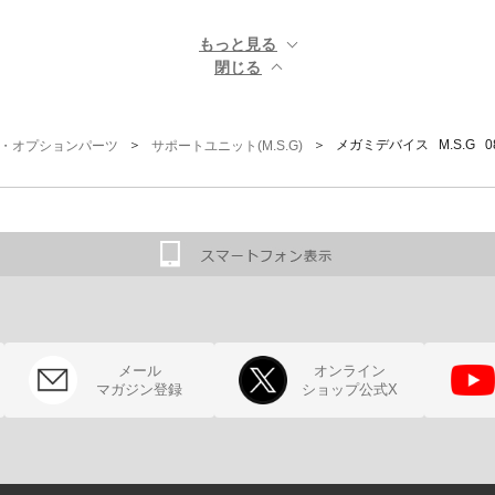
もっと見る ▼
閉じる ▲
＞
＞ メガミデバイス M.S.G 0
G)・オプションパーツ
サポートユニット(M.S.G)
メール
オンライン
マガジン登録
ショップ公式X