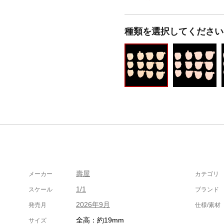
種類を選択してください
壽屋
メーカー
カテゴリ
1/1
スケール
ブランド
2026年9月
発売月
仕様/素材
全高：約19mm
サイズ