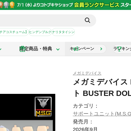
【チアコスチューム】
ヒンデンブルク
ナリタタイシン
限定商品・特典
キャンペーン
ランキン
メガミデバイス
メガミデバイス M
ト BUSTER D
カテゴリ：
サポートユニット(M.S.G
発売月：
2026年9月