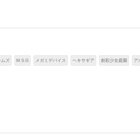
ームズ
M.S.G
メガミデバイス
ヘキサギア
創彩少女庭園
ア