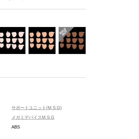
サポートユニット(M.S.G)
メガミデバイスM.S.G
ABS