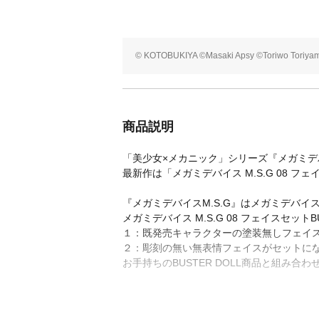
© KOTOBUKIYA ©Masaki Apsy ©Toriwo Toriya
商品説明
「美少女×メカニック」シリーズ『メガミ
最新作は「メガミデバイス M.S.G 08 フェイ
『メガミデバイスM.S.G』はメガミデバ
メガミデバイス M.S.G 08 フェイスセットBU
１：既発売キャラクターの塗装無しフェイ
２：彫刻の無い無表情フェイスがセットに
お手持ちのBUSTER DOLL商品と組み合