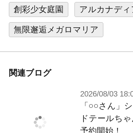
ドレスアップボディ【L】〇
創彩少女庭園
アルカナディ
製造協力：アゾンインターナショナ
無限邂逅メガロマリア
※本製品は、コトブキヤショップ限
※製品の性質上個体差が発生する場
関連ブログ
※画像は試作品です。実際の商品と
ます。
2026/08/03 18:
※商品は全3種別売りです。
「○○さん」
ドテールちゃ
予約開始！