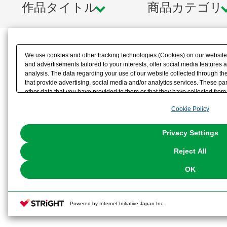
作品タイトル
商品カテゴリ
We use cookies and other tracking technologies (Cookies) on our website t
and advertisements tailored to your interests, offer social media feature
analysis. The data regarding your use of our website collected through t
that provide advertising, social media and/or analytics services. These p
other data that you have provided to them or that they have collected from 
analyze and optimize advertisements delivered to you by businesses other t
Cookie Policy
the use of all Cookies except for Strictly Necessary Cookies, please click "
with Cookies enabled, please click "OK". To select your preferences for e
You can change your consent or rejection settings at any time via through
Privacy Settings
our
Cookie Policy
or the website footer.
Reject All
OK
Powered by Internet Initiative Japan Inc.