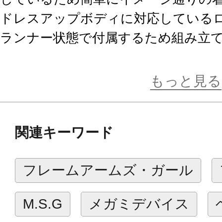
ドレスアップボディに対応している
ランナー状態で付属するため組み立
※小鳥遊 暦【令法高等学校・冬服】
色違いです。
もっと見る
「Cheer Red」「Classical Black」
関連キーワード
しております。
フレームアームズ・ガール
■対応サイズ
ドレスアップボディ【S】△ （やや
M.S.G
メガミデバイス
ドレスアップボディ【M】〇