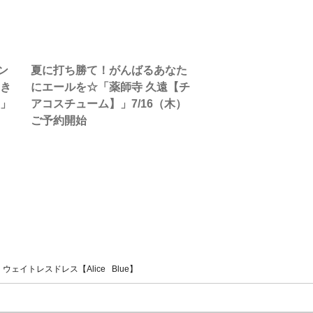
ン
夏に打ち勝て！がんばるあなた
【き
にエールを☆「薬師寺 久遠【チ
】」
アコスチューム】」7/16（木）
ご予約開始
ェイトレスドレス【Alice Blue】