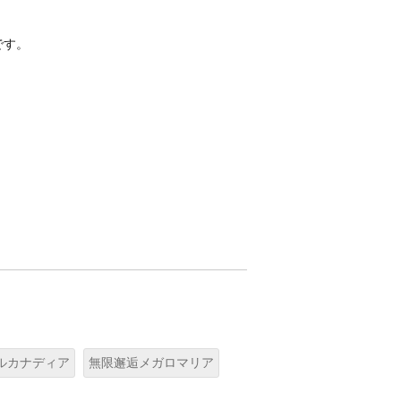
です。
ルカナディア
無限邂逅メガロマリア