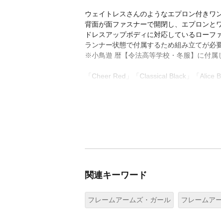
ウェイトレスさんのようなエプロン付きワ
背面が面ファスナーで開閉し、エプロンと
ドレスアップボディに対応しているローフ
ランナー状態で付属するため組み立てが必
※小鳥遊 暦【令法高等学校・冬服】に付属
「Cheer Red」「Classical Black」「
関連キーワード
フレームアームズ・ガール
フレームア