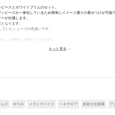
ンピースとホワイトブリムのセット。
ワンピースが一体化しているため簡単にイメージ通りの着せつけが可能
ァーが付属します。
要となります。
していたシューズの色違いです。
Alice Blue」の3色をご用意しております。
ームズ
M.S.G
メガミデバイス
ヘキサギア
創彩少女庭園
ア