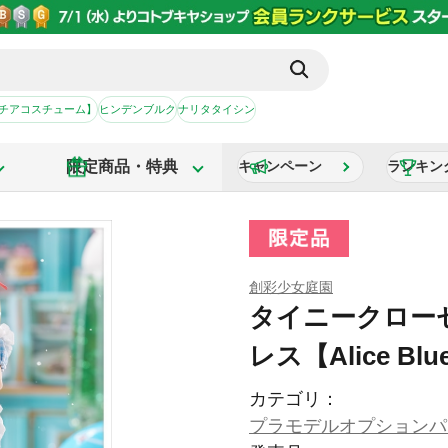
【チアコスチューム】
ヒンデンブルク
ナリタタイシン
限定商品・特典
キャンペーン
ランキン
創彩少女庭園
タイニークロー
レス【Alice Blu
カテゴリ：
プラモデルオプションパ