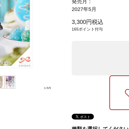
発売月：
2027年5月
3,300
円
税込
165
ポイント付与
1
-
5
/
5
種類を選択してください