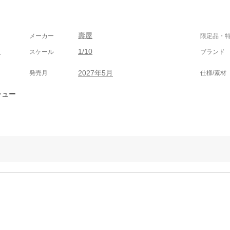
壽屋
メーカー
限定品・
ツ
1/10
スケール
ブランド
2027年5月
発売月
仕様/素材
チュー