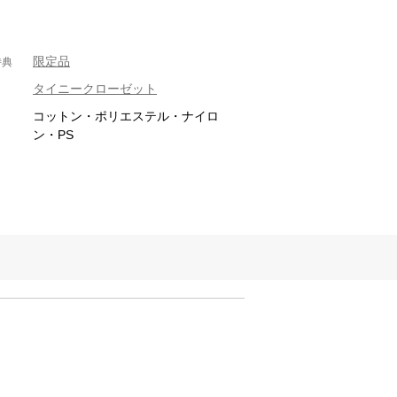
限定品
特典
タイニークローゼット
コットン・ポリエステル・ナイロ
ン・PS