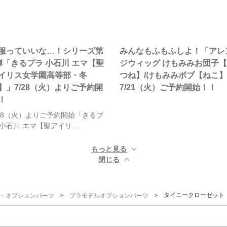
服っていいな…！シリーズ第
みんなもふもふしよ！「アレ
弾「きるプラ 小石川 エマ【聖
ジウィッグ けもみみお団子
イリス女学園高等部・冬
つね】/けもみみボブ【ねこ
】」7/28（火）よりご予約開
7/21（火）ご予約開始！！
！
/28（火）よりご予約開始「きるプ
 小石川 エマ【聖アイリ…
もっと見る ▼
閉じる ▲
＞
＞ タイニークローゼット ウ
G)・オプションパーツ
プラモデルオプションパーツ