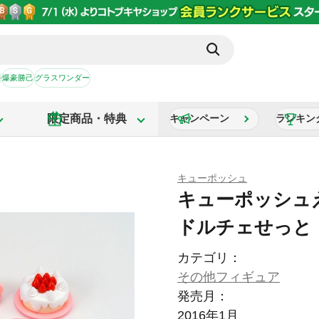
か
爆豪勝己
グラスワンダー
限定商品・特典
キャンペーン
ランキン
キューポッシュ
キューポッシュ
ドルチェせっと
カテゴリ：
その他フィギュア
発売月：
2016年1月