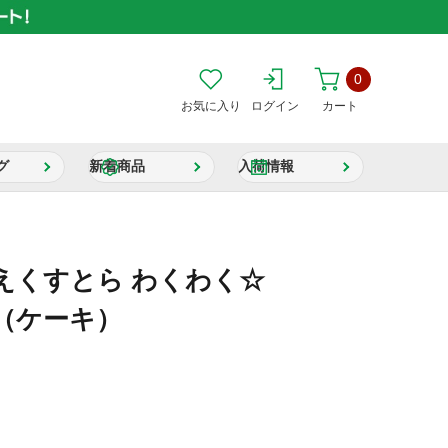
0
お気に入り
ログイン
カート
グ
新着商品
入荷情報
えくすとら わくわく☆
（ケーキ）