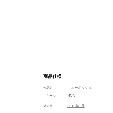
商品仕様
キューポッシュ
作品名
NON
スケール
2016年1月
発売月