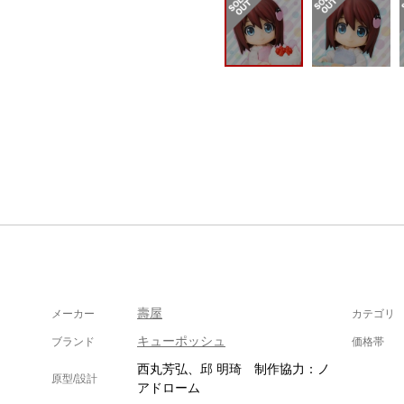
壽屋
メーカー
カテゴリ
キューポッシュ
ブランド
価格帯
西丸芳弘、邱 明琦 制作協力：ノ
原型/設計
アドローム