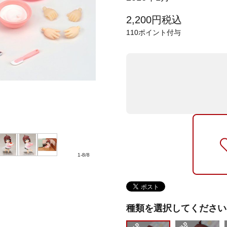
2,200
円
税込
110
ポイント付与
1
-
8
/
8
種類を選択してください