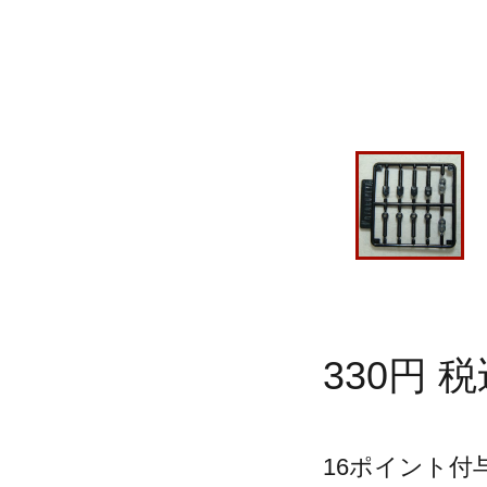
330
円
税
16
ポイント付