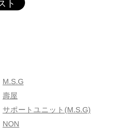
M.S.G
壽屋
サポートユニット(M.S.G)
NON