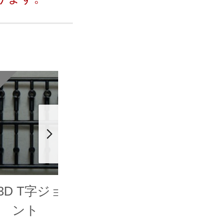
03D T字ジョイ
D104D ローリング
ント
ジョイント