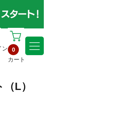
イン
0
カート
ト（L）