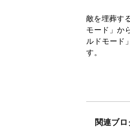
敵を埋葬す
モード」か
ルドモード
す。
「サブアー
発売中のウ
また過去の
3ｍｍ径の
関連ブロ