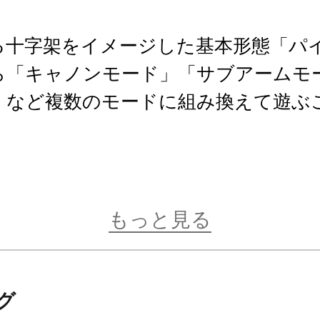
る十字架をイメージした基本形態「パ
ら「キャノンモード」「サブアームモ
」など複数のモードに組み換えて遊ぶ
ムモード」は先端部を差し替えで再現
ェポンユニットを持たせて遊ぶことが
もっと見る
ヘヴィウェポンユニットと同様、各パ
ジョイントを採用しているので分離・
グ