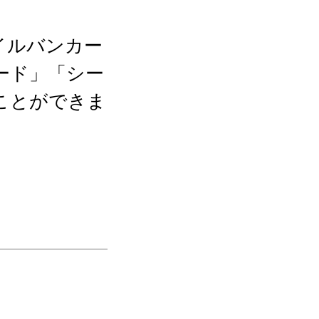
イルバンカー
ード」「シー
ことができま
。
できます。
ーツの接続は
合体が可能で