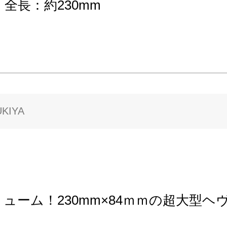
全長：約230mm
KIYA
ューム！230mm×84ｍｍの超大型ヘ