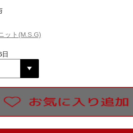
与
ト(M.S.G)
6日