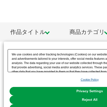
作品タイトル
商品カテゴリ
We use cookies and other tracking technologies (Cookies) on our website t
and advertisements tailored to your interests, offer social media feature
analysis. The data regarding your use of our website collected through t
that provide advertising, social media and/or analytics services. These p
other data that you have provided to them or that they have collected from 
analyze and optimize advertisements delivered to you by businesses other t
Cookie Policy
the use of all Cookies except for Strictly Necessary Cookies, please click "
with Cookies enabled, please click "OK". To select your preferences for e
You can change your consent or rejection settings at any time via through
Privacy Settings
our
Cookie Policy
or the website footer.
Reject All