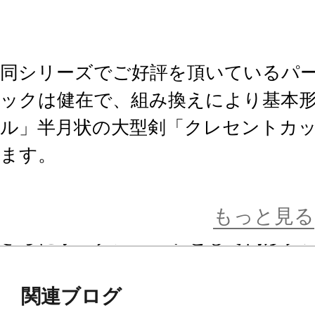
同シリーズでご好評を頂いているパ
ックは健在で、組み換えにより基本
ル」半月状の大型剣「クレセントカ
ます。
本製品は外部ジェネレーターとの連
式の円形ブレードを楽しめる仕様で
もっと見る
さらにボーナスパーツとして円形ブ
と〈無色クリアー成型〉が付属する
でお楽しみ頂けます。
関連ブログ