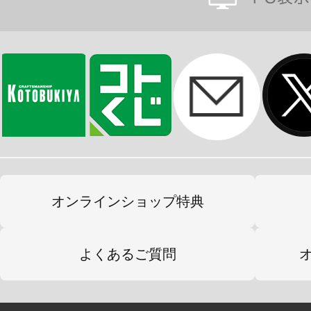
■小型ブレードA×8
■小型ブレードB×4
※本製品は再生産となります。
※画像は試作品です。実際の商品と
ます。また、撮影用に塗装されてお
※一部画像は商品の使用例です。
※本製品はお客様ご自身で組み立て
オンラインショップ特典
よくあるご質問