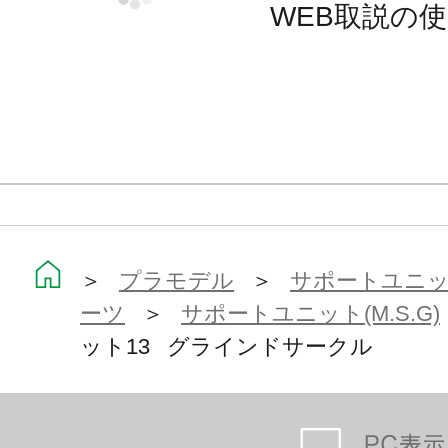
WEB取説の
とが可能です。
付属品
■エンジンパーツ
■レール×2
■円形ブレード（シルバー成型）
■円形ブレード（無色クリアー成型）
＞
プラモデル
＞
サポートユニット
■レール連結パーツ
ーツ
＞
サポートユニット(M.S.G)
■グリップA×2
ット13 グラインドサークル
■グリップB×2
■本体連結パーツ×2