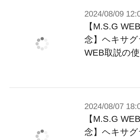
2024/08/09 12:
ギミック
■別売りの「外部ジェネレーター」を
【M.S.G 
ードが回転、ケレン味あふれる円形
念】ヘキサグ
しみ頂けます。
WEB取説の
■エンジンパーツを取り外し、レール
グリップBを組み合わせれば2本の半
ッター」が完成します。
2024/08/07 18:
【M.S.G 
■本体連結パーツを使用することで、
念】ヘキサグ
ルを連結することが可能。大型の車