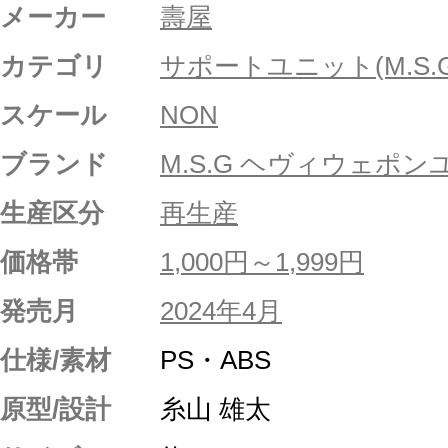
メーカー
壽屋
カテゴリ
サポートユニット(M.S.G
スケール
NON
ブランド
M.S.G ヘヴィウェポ
生産区分
再生産
価格帯
1,000円～1,999円
発売月
2024年4月
仕様/素材
PS・ABS
原型/設計
糸山 雄太