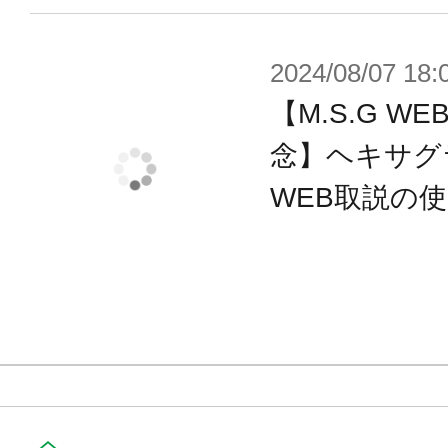
■パーツの一部にはヘキサグラムシ
が施されており別売りのヘキサギアやM
2024/08/07 18:
ームズなどのパーツを取り付けるこ
【M.S.G 
■脚部パーツは細かく分解する事がで
念】ヘキサグ
ドギミックが施されています。また足
WEB取説の
かと”を可動させることで高さの異な
す。
■成型色はライトグレーとダークグレ
付属品
■ヘキサギアシリーズ共通 ヘキサグラ