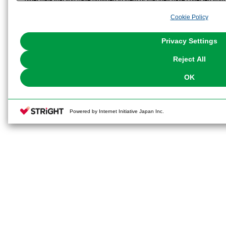
analyze and optimize advertisements delivered to you by businesses other t
Cookie Policy
the use of all Cookies except for Strictly Necessary Cookies, please click "
with Cookies enabled, please click "OK". To select your preferences for e
You can change your consent or rejection settings at any time via through
Privacy Settings
our
Cookie Policy
or the website footer.
Reject All
OK
Powered by Internet Initiative Japan Inc.