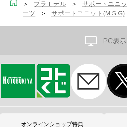
＞
プラモデル
＞
サポートユニット
※本製品は再生産です。
ーツ
＞
サポートユニット(M.S.G)
※画像は開発中のイメージです。実
※画像は撮影用に塗装してあります
※本製品はお客様ご自身で組み立て
オンラインショップ特典