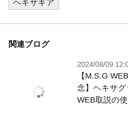
ヘキサギア
左右に引き延ばすことができる為、
肩幅の延長をしたい時などに便利で
またドラムジョイント先端のクローパー
ニットなどに対応しており各種ウェ
関連ブログ
です。
2024/08/09 12:
■前腕部にはスライドギミックが施さ
【M.S.G 
を取り外した状態がキャノン砲に見
ます。肘部のブレードは可動します
念】ヘキサグ
■手首パーツはフレームアームズと同
WEB取説の
為、M.S.Gウェポンユニットなど幅
イズが可能です。