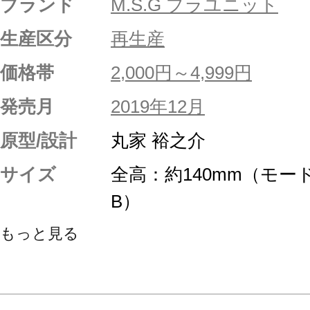
ブランド
M.S.G プラユニット
生産区分
再生産
価格帯
2,000円～4,999円
発売月
2019年12月
原型/設計
丸家 裕之介
サイズ
全高：約140mm（モー
B）
もっと見る