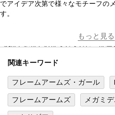
でアイデア次第で様々なモチーフの
す。
商品仕様
もっと見る
■腕部、胴部、脚部それぞれに一部差
クが施され、全高は140mm（モードA
関連キーワード
B）へと変更することが可能です。
■胸部ドラムジョイントは節ごとに可
フレームアームズ・ガール
態”から展開状態にして使うことが可
能な構造になっている為、複数連結
フレームアームズ
メガミデ
す。
■ドラムジョイントは内部ジョイン