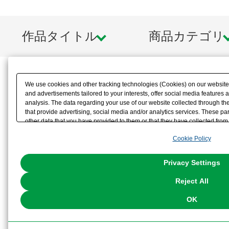
作品タイトル
商品カテゴリ
We use cookies and other tracking technologies (Cookies) on our website t
and advertisements tailored to your interests, offer social media feature
analysis. The data regarding your use of our website collected through t
that provide advertising, social media and/or analytics services. These p
other data that you have provided to them or that they have collected from 
analyze and optimize advertisements delivered to you by businesses other t
Cookie Policy
the use of all Cookies except for Strictly Necessary Cookies, please click "
with Cookies enabled, please click "OK". To select your preferences for e
You can change your consent or rejection settings at any time via through
Privacy Settings
our
Cookie Policy
or the website footer.
Reject All
OK