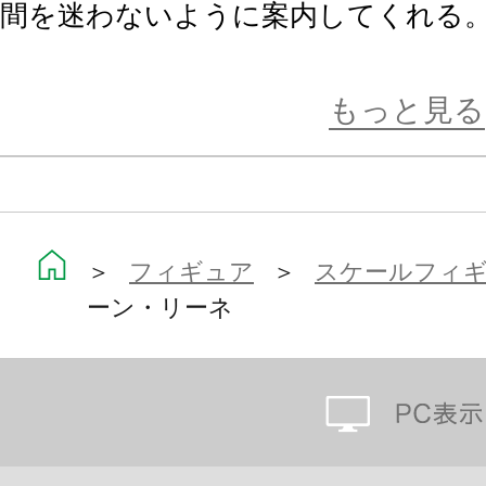
間を迷わないように案内してくれる
情報と経験を蓄積して進化する自律成
身も成長していく。
もっと見る
2015年夏の「コミックマーケット8
となった美麗なイラストを、Tony
手がける右藏氏が、
＞
フィギュア
＞
スケールフィ
ーン・リーネ
イラストの躍動感そのままに魅力的
み取れない背面部分や髪飾りなどの
Tony氏に描き起こしていただいた設
現しました。