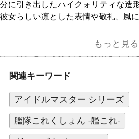
分に引き出したハイクォリティな造
彼女らしい凛とした表情や敬礼、風
ろ盛り沢山の逸品です。
ガールズ＆パンツァー フィギュアシ
もっと見る
第三弾。どうぞお手元でお楽しみく
関連キーワード
※画像は開発中のイメージです。実
アイドルマスター シリーズ
艦隊これくしょん -艦これ-