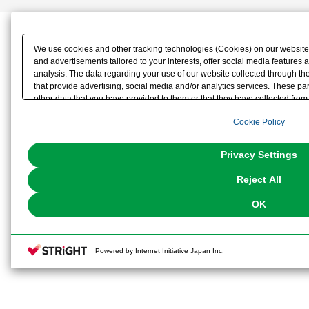
We use cookies and other tracking technologies (Cookies) on our website t
and advertisements tailored to your interests, offer social media feature
analysis. The data regarding your use of our website collected through t
that provide advertising, social media and/or analytics services. These p
other data that you have provided to them or that they have collected from 
analyze and optimize advertisements delivered to you by businesses other t
Cookie Policy
the use of all Cookies except for Strictly Necessary Cookies, please click "
with Cookies enabled, please click "OK". To select your preferences for e
You can change your consent or rejection settings at any time via through
Privacy Settings
our
Cookie Policy
or the website footer.
Reject All
OK
Powered by Internet Initiative Japan Inc.