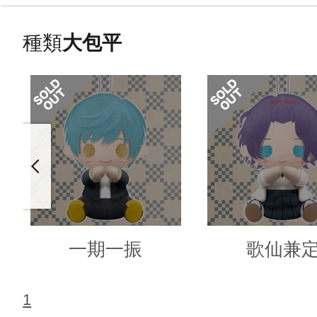
種類
大包平
一期一振
歌仙兼
1