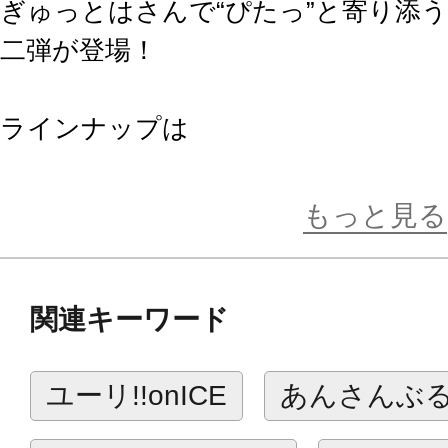
ぎゅっとはさんで“ぴたっ”と寄り添
二弾が登場！
ラインナップは
一期一振、歌仙兼定、同田貫正国、大
の全4種類。
もっと見る
全高約12cmと手頃な大きさなので
関連キーワード
せん。
“ぴたっ”と可愛い刀剣男士たちをあ
ユーリ!!onICE
あんさんぶ
い！