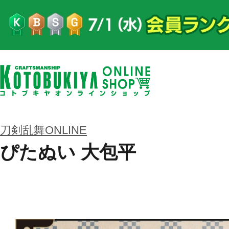
刀剣乱舞ONLINE
ぴたぬい 大包平