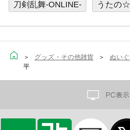
刀剣乱舞-ONLINE-
うたの☆
ぴたぬいとは…
ぎゅっとはさんで“ぴたっ”と寄り添
背中をつまむと腕がひらいて、いろ
顔の向きを変えればくっつく場所も選
可愛い「ぴたぬい」たちとステキな
＞
グッズ・その他雑貨
＞
ぬいぐ
平
※本製品は再生産です。
※画像は開発中のイメージです。実