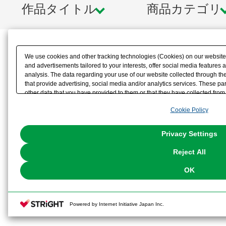
作品タイトル
商品カテゴリ
We use cookies and other tracking technologies (Cookies) on our website t
and advertisements tailored to your interests, offer social media feature
analysis. The data regarding your use of our website collected through t
that provide advertising, social media and/or analytics services. These p
other data that you have provided to them or that they have collected from 
analyze and optimize advertisements delivered to you by businesses other t
Cookie Policy
the use of all Cookies except for Strictly Necessary Cookies, please click "
with Cookies enabled, please click "OK". To select your preferences for e
You can change your consent or rejection settings at any time via through
Privacy Settings
our
Cookie Policy
or the website footer.
Reject All
OK
Powered by Internet Initiative Japan Inc.