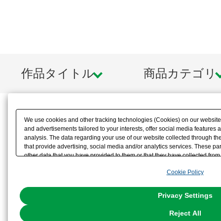
作品タイトル
商品カテゴリ
We use cookies and other tracking technologies (Cookies) on our website t
and advertisements tailored to your interests, offer social media feature
analysis. The data regarding your use of our website collected through t
that provide advertising, social media and/or analytics services. These p
other data that you have provided to them or that they have collected from 
analyze and optimize advertisements delivered to you by businesses other t
Cookie Policy
the use of all Cookies except for Strictly Necessary Cookies, please click "
with Cookies enabled, please click "OK". To select your preferences for e
You can change your consent or rejection settings at any time via through
Privacy Settings
our
Cookie Policy
or the website footer.
Reject All