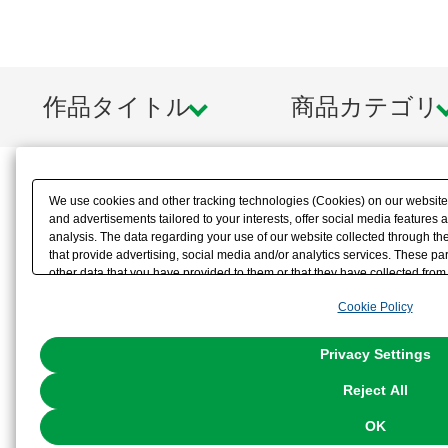
作品タイトル
商品カテゴリ
We use cookies and other tracking technologies (Cookies) on our website t
and advertisements tailored to your interests, offer social media feature
analysis. The data regarding your use of our website collected through t
that provide advertising, social media and/or analytics services. These p
other data that you have provided to them or that they have collected from 
analyze and optimize advertisements delivered to you by businesses other t
Cookie Policy
the use of all Cookies except for Strictly Necessary Cookies, please click "
with Cookies enabled, please click "OK". To select your preferences for e
You can change your consent or rejection settings at any time via through
Privacy Settings
our
Cookie Policy
or the website footer.
Reject All
OK