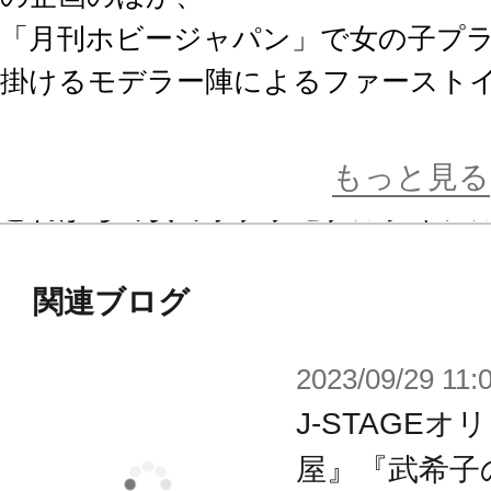
「月刊ホビージャパン」で女の子プ
掛けるモデラー陣によるファースト
方を提案した作例も多数掲載。
また特別付録として特製瞳デカール
もっと見る
これからの女の子プラモデルジャン
であろう「創彩少女庭園」をいち早
ない一冊です。
関連ブログ
2023/09/29 11:
※画像はイメージです。
J-STAGE
屋』『武希子