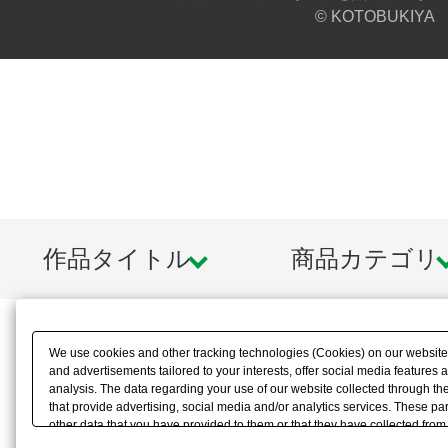
© KOTOBUKIYA
作品タイトル
商品カテゴリ
We use cookies and other tracking technologies (Cookies) on our website t
and advertisements tailored to your interests, offer social media feature
analysis. The data regarding your use of our website collected through t
that provide advertising, social media and/or analytics services. These p
other data that you have provided to them or that they have collected from 
analyze and optimize advertisements delivered to you by businesses other t