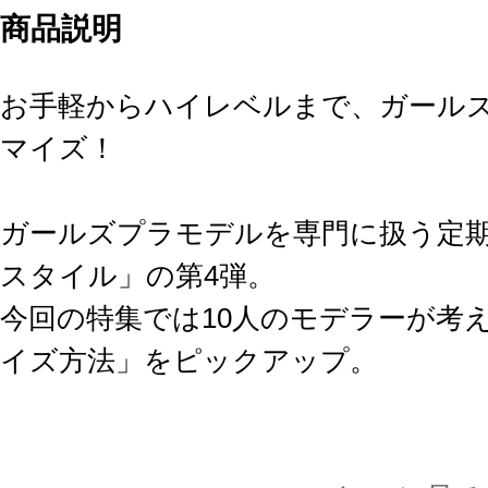
商品説明
お手軽からハイレベルまで、ガール
マイズ！
ガールズプラモデルを専門に扱う定
スタイル」の第4弾。
今回の特集では10人のモデラーが考
イズ方法」をピックアップ。
特集のラインナップは『メガミデバ
ズ・ガール』、『無限邂逅メガロマリア』