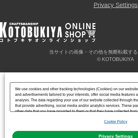
Privacy Settings
当サイトの画像・その他を無断転載する
© KOTOBUKIYA
We use cookies and other tracking technologies (Cookies) on our website t
and advertisements tailored to your interests, offer social media feature
analysis. The data regarding your use of our website collected through t
that provide advertising, social media and/or analytics services. These p
other data that you have provided to them or that they have collected from 
analyze and optimize advertisements delivered to you by businesses other t
Cookie Policy
the use of all Cookies except for Strictly Necessary Cookies, please click "
with Cookies enabled, please click "OK". To select your preferences for e
You can change your consent or rejection settings at any time via through
Privacy Settings