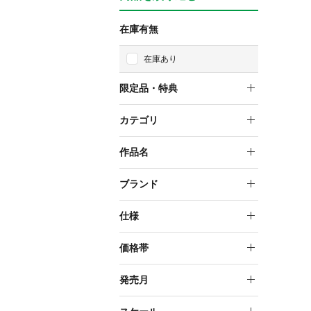
在庫有無
在庫あり
限定品・特典
限定品
カテゴリ
特典付
スケールフィギュア
作品名
遊戯王カードゲーム
ブランド
ARTFX J
仕様
塗装済み完成品フィギュア
価格帯
10,000円～19,999円
発売月
20,000円～29,999円
2024年1月