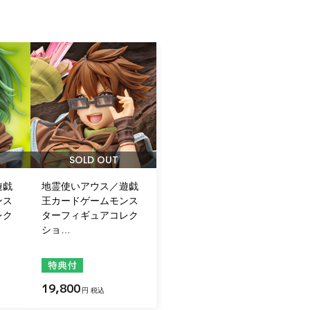
SOLD OUT
遊戯
地霊使いアウス／遊戯
ンス
王カードゲームモンス
レク
ターフィギュアコレク
ショ…
19,800
円 税込