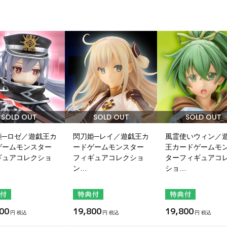
SOLD OUT
SOLD OUT
SOLD OUT
姫─ロゼ／遊戯王カ
閃刀姫─レイ／遊戯王カ
風霊使いウィン／
ゲームモンスター
ードゲームモンスター
王カードゲームモ
ギュアコレクショ
フィギュアコレクショ
ターフィギュアコ
ン…
ショ…
00
19,800
19,800
円 税込
円 税込
円 税込