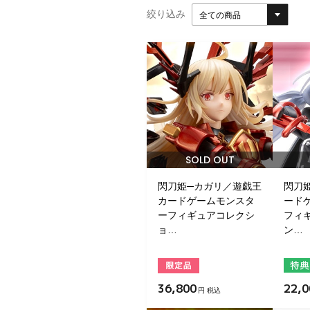
絞り込み
全ての商品
SOLD OUT
閃刀姫─カガリ／遊戯王
閃刀
カードゲームモンスタ
ード
ーフィギュアコレクシ
フィ
ョ…
ン…
36,800
22,0
円 税込