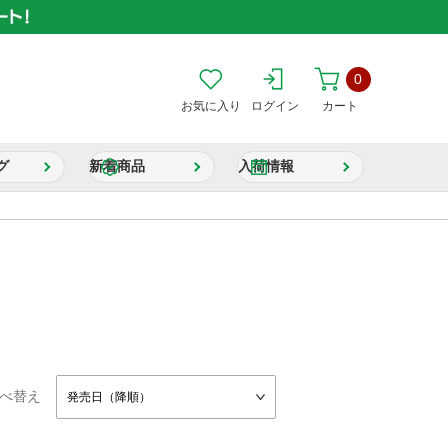
0
お気に入り
ログイン
カート
グ
新着商品
入荷情報
べ替え
発売日（降順）