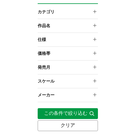
カテゴリ
スケールフィギュア
作品名
この素晴らしい世界に爆焔
仕様
を！
塗装済み完成品フィギュア
価格帯
20,000円～29,999円
発売月
2025年7月
スケール
1/7
メーカー
CyberZ
この条件で絞り込む
クリア