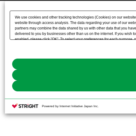
We use cookies and other tracking technologies (Cookies) on our website to
website through access analysis. The data regarding your use of our websi
partners may combine the data shared by us with other data that you have 
delivered to you by businesses other than us on the internet. If you wish to
enabled, please click "OK". To select your preferences for each purpose, 
link) located in our
Cookie Policy
or the website footer.
Powered by Internet Initiative Japan Inc.