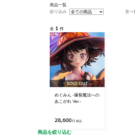
商品一覧
絞り込み
並べ
1
全
件
SOLD OUT
めぐみん -爆裂魔法への
あこがれ Ver.-
28,600
円 税込
商品を絞り込む