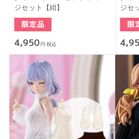
ジセット【紺】
ジセ
4,950
4,9
円 税込