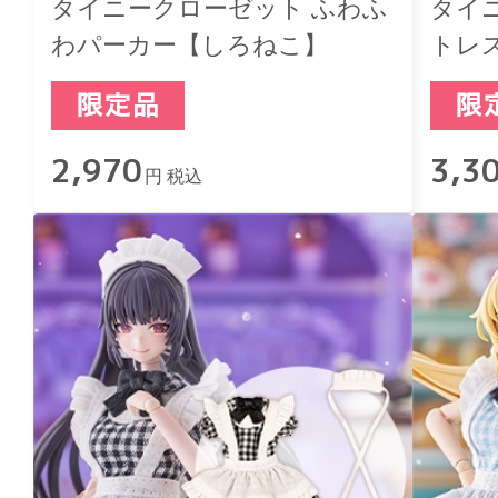
タイニークローゼット ふわふ
タイ
わパーカー【しろねこ】
トレス
2,970
3,3
円 税込