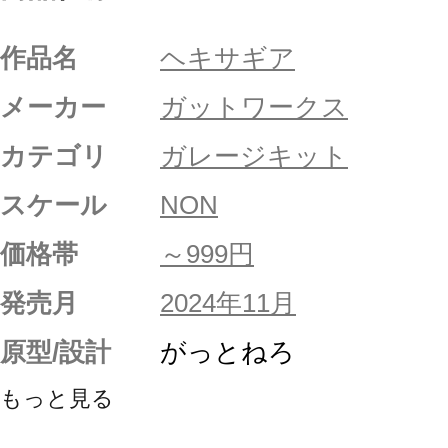
作品名
ヘキサギア
メーカー
ガットワークス
カテゴリ
ガレージキット
スケール
NON
価格帯
～999円
発売月
2024年11月
原型/設計
がっとねろ
もっと見る