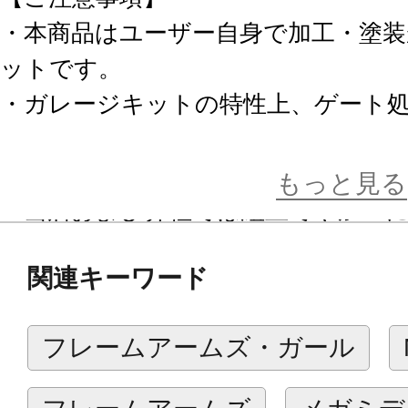
・本商品はユーザー自身で加工・塗
ットです。
・ガレージキットの特性上、ゲート
工、瞬間接着剤による接着、塗装など
なります。
もっと見る
・当店および弊社では組立てや加工
ねます。予めご了承の上、ご購入下
関連キーワード
・商品には過去イベント会場で販売
り、パッケージに破損・汚れがある
フレームアームズ・ガール
ージの破損・汚れによる返品、交換
ご了承ください。