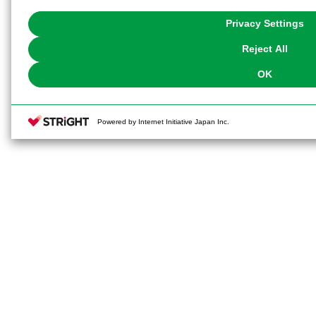
with Cookies enabled, please click "OK". To select your preferences for e
You can change your consent or rejection settings at any time via through
Privacy Settings
our
Cookie Policy
or the website footer.
Reject All
OK
Powered by Internet Initiative Japan Inc.