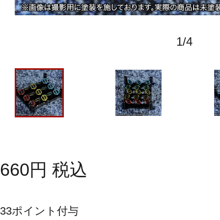
1
/
4
660
円
税込
33
ポイント付与