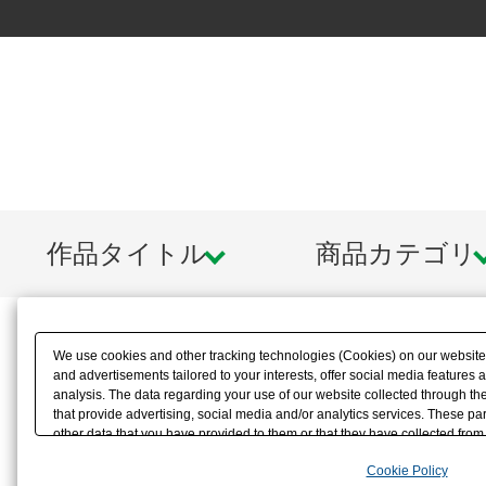
作品タイトル
商品カテゴリ
We use cookies and other tracking technologies (Cookies) on our website t
and advertisements tailored to your interests, offer social media feature
analysis. The data regarding your use of our website collected through t
that provide advertising, social media and/or analytics services. These p
other data that you have provided to them or that they have collected from 
analyze and optimize advertisements delivered to you by businesses other t
Cookie Policy
the use of all Cookies except for Strictly Necessary Cookies, please click "