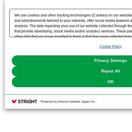
We use cookies and other tracking technologies (Cookies) on our website t
and advertisements tailored to your interests, offer social media feature
analysis. The data regarding your use of our website collected through t
that provide advertising, social media and/or analytics services. These p
other data that you have provided to them or that they have collected from 
analyze and optimize advertisements delivered to you by businesses other t
Cookie Policy
the use of all Cookies except for Strictly Necessary Cookies, please click "
with Cookies enabled, please click "OK". To select your preferences for e
You can change your consent or rejection settings at any time via through
Privacy Settings
our
Cookie Policy
or the website footer.
Reject All
OK
Powered by Internet Initiative Japan Inc.