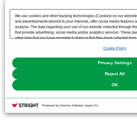
We use cookies and other tracking technologies (Cookies) on our website t
and advertisements tailored to your interests, offer social media feature
analysis. The data regarding your use of our website collected through t
that provide advertising, social media and/or analytics services. These p
other data that you have provided to them or that they have collected from 
analyze and optimize advertisements delivered to you by businesses other t
Cookie Policy
the use of all Cookies except for Strictly Necessary Cookies, please click "
with Cookies enabled, please click "OK". To select your preferences for e
You can change your consent or rejection settings at any time via through
Privacy Settings
our
Cookie Policy
or the website footer.
Reject All
OK
Powered by Internet Initiative Japan Inc.