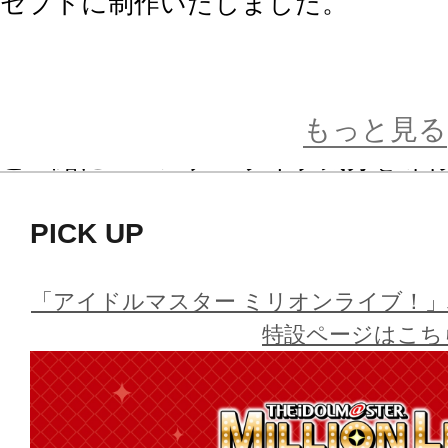
セプトに制作いたしました。
第10弾はチケットをイメージしたア
場。
もっと見る
ご一緒にバースデーライブ気分を味
PICK UP
全52名の中から、お好きなアイドル
ッケージ商品となります。
「アイドルマスター ミリオンライブ！」
季節感を意識してセレクトしたカー
特設ページはこち
別な商品を、どうぞお見逃しなく！