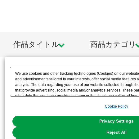
作品タイトル
商品カテゴリ
We use cookies and other tracking technologies (Cookies) on our website t
and advertisements tailored to your interests, offer social media feature
analysis. The data regarding your use of our website collected through t
that provide advertising, social media and/or analytics services. These p
other data that you have provided to them or that they have collected from 
analyze and optimize advertisements delivered to you by businesses other t
Cookie Policy
the use of all Cookies except for Strictly Necessary Cookies, please click "
with Cookies enabled, please click "OK". To select your preferences for e
You can change your consent or rejection settings at any time via through
Privacy Settings
our
Cookie Policy
or the website footer.
Reject All