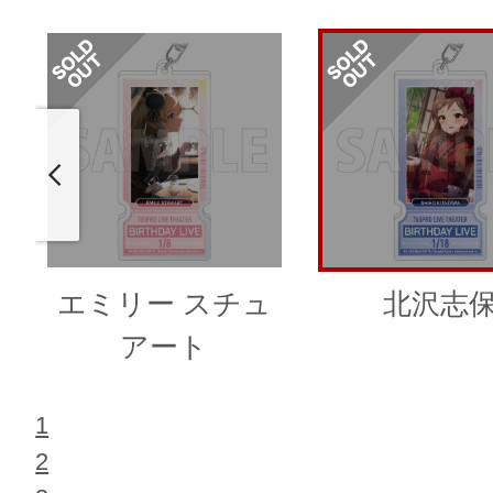
エミリー スチュ
北沢志
アート
1
2