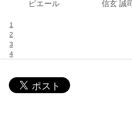
ピエール
信玄 誠
1
2
3
4