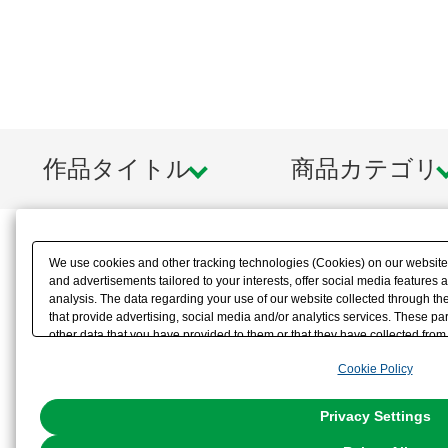
作品タイトル
商品カテゴリ
We use cookies and other tracking technologies (Cookies) on our website t
and advertisements tailored to your interests, offer social media feature
analysis. The data regarding your use of our website collected through t
that provide advertising, social media and/or analytics services. These p
other data that you have provided to them or that they have collected from 
analyze and optimize advertisements delivered to you by businesses other t
Cookie Policy
the use of all Cookies except for Strictly Necessary Cookies, please click "
with Cookies enabled, please click "OK". To select your preferences for e
You can change your consent or rejection settings at any time via through
Privacy Settings
our
Cookie Policy
or the website footer.