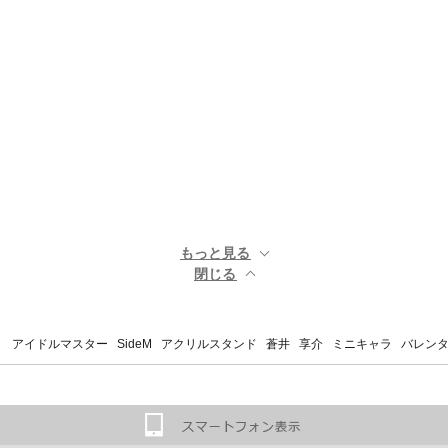
もっと見る ▼
閉じる ▲
 アイドルマスター SideM アクリルスタンド 蒼井 享介 ミニキャラ バレンタインライブ2