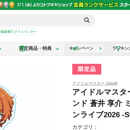
か
爆豪勝己
グラスワンダー
限定商品・特典
キャンペーン
ランキン
アイドルマスター SideM
アイドルマスター
ンド 蒼井 享介
ンライブ2026 -Swe
カテゴリ：