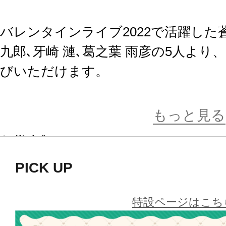
バレンタインライブ2022で活躍した蒼
九郎､牙崎 漣､葛之葉 雨彦の5人よ
びいただけます。
※画像はイメージです。実際の商品
もっと見る
います。
PICK UP
特設ページはこち