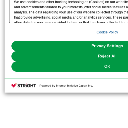
We use cookies and other tracking technologies (Cookies) on our website t
and advertisements tailored to your interests, offer social media feature
analysis. The data regarding your use of our website collected through t
that provide advertising, social media and/or analytics services. These p
other data that you have provided to them or that they have collected from 
analyze and optimize advertisements delivered to you by businesses other t
Cookie Policy
the use of all Cookies except for Strictly Necessary Cookies, please click "
with Cookies enabled, please click "OK". To select your preferences for e
You can change your consent or rejection settings at any time via through
Privacy Settings
our
Cookie Policy
or the website footer.
Reject All
OK
Powered by Internet Initiative Japan Inc.