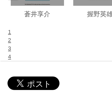
蒼井享介
握野英
1
2
3
4