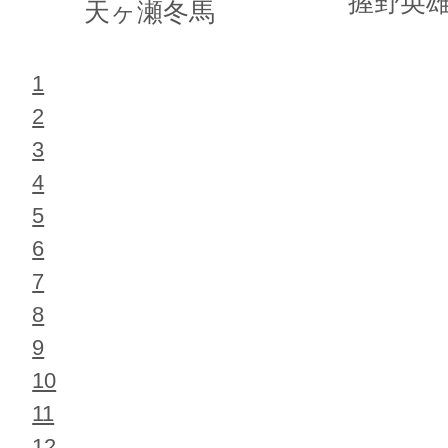
握野英
天ヶ瀬冬馬
1
2
3
4
5
6
7
8
9
10
11
12