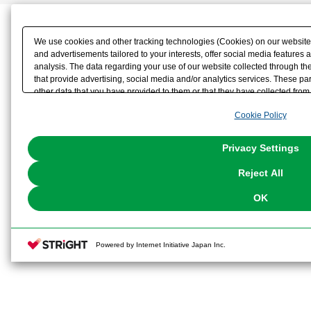
We use cookies and other tracking technologies (Cookies) on our website t
and advertisements tailored to your interests, offer social media feature
analysis. The data regarding your use of our website collected through t
that provide advertising, social media and/or analytics services. These p
other data that you have provided to them or that they have collected from 
analyze and optimize advertisements delivered to you by businesses other t
Cookie Policy
the use of all Cookies except for Strictly Necessary Cookies, please click "
with Cookies enabled, please click "OK". To select your preferences for e
You can change your consent or rejection settings at any time via through
Privacy Settings
our
Cookie Policy
or the website footer.
Reject All
OK
Powered by Internet Initiative Japan Inc.