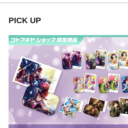
今回「アイドルマスター SideM」の
PICK UP
として、缶バッジ・フォト風カード
り仕様となります。
各商品には受注期間を設けますので
れば必ずご用意いたします！
2025年7月から2026年6月までの1
発売いたしますので、どうぞお楽し
発売月（予定）
▼第１弾