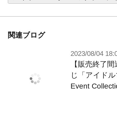
里春名
2026年4月：都築 圭、紅井朱雀、伊
志狼
関連ブログ
2026年5月：木村 龍、牙崎 漣、兜 
2026年6月：柏木 翼、神楽 麗、榊 
2023/08/04 18:
【販売終了間
じ「アイドルマ
※画像は試作品です。実際の商品と
Event Col
ます。