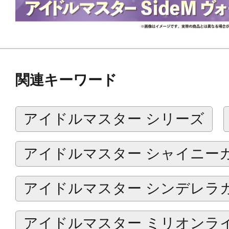
2025年7月：清澄九郎 、蒼井悠介、
2025年8月：ピエール 、舞田 類、水
2025年9月：山下次郎、円城寺道流、
2025年10月：アスラン＝ベルゼビ
関連キーワード
十九一希、葛之葉雨彦
▼第２弾
アイドルマスター シリーズ
2025年11月：東雲荘一郎、猫柳キ
2025年12月：天峰 秀、卯月巻緒、
アイドルマスター シャイニー
2026年1月：冬美 旬、硲 道夫、神谷
アイドルマスター シンデレラ
2026年2月：鷹城恭二、姫野かのん、
▼第３弾
アイドルマスター ミリオンラ
2026年3月：天ヶ瀬冬馬、握野英雄