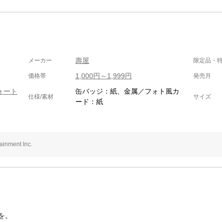
壽屋
メーカー
限定品・
1,000円～1,999円
価格帯
発売月
ヴォート
缶バッジ：紙、金属／フォト風カ
仕様/素材
サイズ
ード：紙
nment Inc.
を。