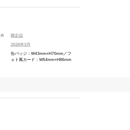
限定品
特典
2026年3月
缶バッジ：W43mm×H70mm／フ
ォト風カード：W54mm×H86mm