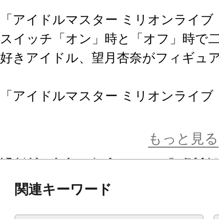
「アイドルマスター ミリオンライブ
スイッチ「オン」時と「オフ」時で
好きアイドル、望月杏奈がフィギュ
「アイドルマスター ミリオンライブ
イベント
「プラチナスターシアター～成長Chu→
もっと見る
た衣装「ラブ・フォー・ユー」を身
テンションMAXでビビッと元気いっ
関連キーワード
瞬を再現しました。