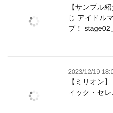
「ハートエフェクトパーツ」装着用
【サンプル紹
※ハートエフェクトパーツは「七尾百
じ アイドル
Chu→LOVER!!-」(別売り)に付属し
ブ！ stage02
※画像は監修中の試作品です。実際の
がございます。
2023/12/19 18:
【ミリオン】
ィック・セレ