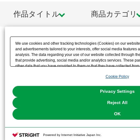
作品タイトル
商品カテゴリ
We use cookies and other tracking technologies (Cookies) on our website t
and advertisements tailored to your interests, offer social media feature
analysis. The data regarding your use of our website collected through t
that provide advertising, social media and/or analytics services. These p
other data that you have provided to them or that they have collected from 
analyze and optimize advertisements delivered to you by businesses other t
Cookie Policy
the use of all Cookies except for Strictly Necessary Cookies, please click "
with Cookies enabled, please click "OK". To select your preferences for e
You can change your consent or rejection settings at any time via through
Privacy Settings
our
Cookie Policy
or the website footer.
Reject All
OK
Powered by Internet Initiative Japan Inc.