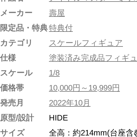
メーカー
壽屋
限定品・特典
特典付
カテゴリ
スケールフィギュア
仕様
塗装済み完成品フィギ
スケール
1/8
価格帯
10,000円～19,999円
発売月
2022年10月
原型/設計
HIDE
サイズ
全高：約214mm(台座含