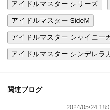
アイドルマスター シリーズ
別売りの「七尾百合子-成長Chu→LOV
エフェクトパーツ」を取り付けるた
アイドルマスター SideM
属。
2体を揃えることで、楽曲「成長Chu→L
アイドルマスター シャイニー
な、空中に大きくハートを描く振り
です。
アイドルマスター シンデレラ
すべてのプロデューサーの皆さまに
きたい商品となっております。
関連ブログ
■付属品
2024/05/24 18: