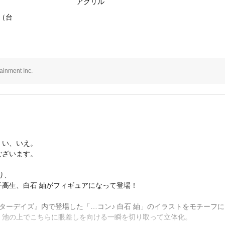
アクリル
m（台
nment Inc.
。い、いえ。
ございます。
り、
高生、白石 紬がフィギュアになって登場！
アターデイズ』内で登場した「…コン♪ 白石 紬」のイラストをモチーフに
、池の上でこちらに眼差しを向ける一瞬を切り取って立体化。