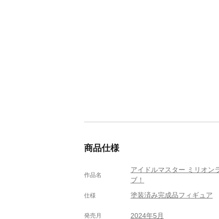
商品仕様
アイドルマスター ミリオン
作品名
ブ！
塗装済み完成品フィギュア
仕様
2024年5月
発売月