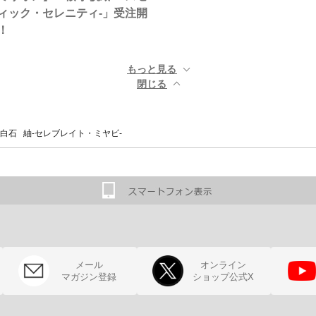
ィック・セレニティ-」受注開
！
もっと見る ▼
閉じる ▲
白石 紬-セレブレイト・ミヤビ-
メール
オンライン
マガジン登録
ショップ公式X