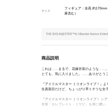
フィギュア：全高 約170m
サイズ
座含む）
THE IDOLM@STER™& ©Bandai Namco Entertai
商品説明
これは……まるで、花嫁衣装のような……
とても、気に入りました。……ありがとう
『アイドルマスター ミリオンライブ！』よ
生真面目だけど、ちょっぴり早トチリな女子
『アイドルマスター ミリオンライブ！ シ
衣装「セレブレイト・ミヤビ」を身に纏い