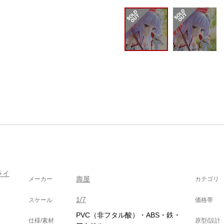
ライ
壽屋
メーカー
カテゴリ
1/7
スケール
価格帯
PVC（非フタル酸）・ABS・鉄・
仕様/素材
原型/設計