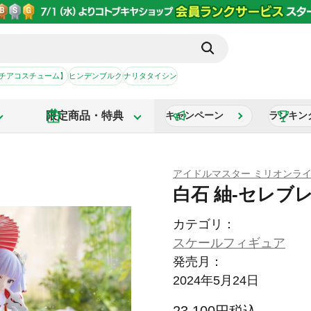
【チアコスチューム】
ヒンデンブルク
ナリタタイシン
限定商品・特典
キャンペーン
ランキン
アイドルマスター ミリオンラ
白石 紬-セレブ
カテゴリ：
スケールフィギュア
発売月：
2024年5月24日