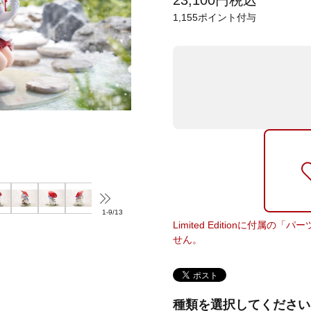
23,100
円
税込
1,155
ポイント付与
1
-
9
/
13
Limited Editionに付
せん。
種類を選択してください