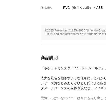
PVC（非フタル酸）・ABS
仕様/素材
©2025 Pokèmon. ©1995–2025 Nintendo/Creatu
TM, ®, and character names are trademarks of 
商品説明
『ポケットモンスター ソード・シールド』
広大な景色を指さすような仕草に、これか
シリーズおなじみありがひとし氏による描
ダメージジーンズの立体表現など、フィギ
元気いっぱいなヒバニーは今にも走り出し