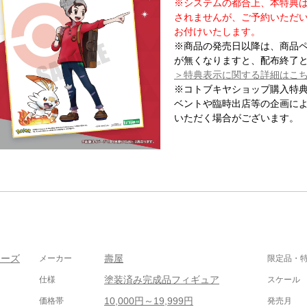
※システムの都合上、本特典
されませんが、ご予約いただ
お付けいたします。
※商品の発売日以降は、商品
が無くなりますと、配布終了
＞特典表示に関する詳細はこ
※コトブキヤショップ購入特
ベントや臨時出店等の企画に
いただく場合がございます。
リーズ
壽屋
メーカー
限定品・
塗装済み完成品フィギュア
仕様
スケール
10,000円～19,999円
価格帯
発売月