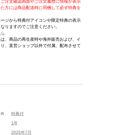
はご注文確認画面やご注文履歴に情報が表示
いた方には商品配送時に同梱して必ず特典を
ページから特典付アイコンや限定特典の表示
となりますのでご注意ください。
ちら
典は、商品の再生産時や海外販売および、イ
より、直営ショップ以外で付属、配布させて
特典付
特典
1/8
2025年7月