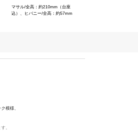
マサル/全高：約210mm（台座
込）、ヒバニー/全高：約57mm
ック模様、
ます。