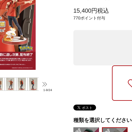
15,400
円
税込
770
ポイント付与
1
-
9
/
24
種類を選択してください