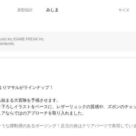
みしま
原型/設計
サイズ
res Inc./GAME FREAK inc.
Nintendo.
よりマサルがラインナップ！
ら始まる大冒険を予感させます。
き下ろしイラストをベースに、レザーリュックの質感や、ズボンのチェ
ュアならではのアプローチを取り入れました。
そうな躍動感のあるポージング！足元の炎はクリアパーツで表現してい