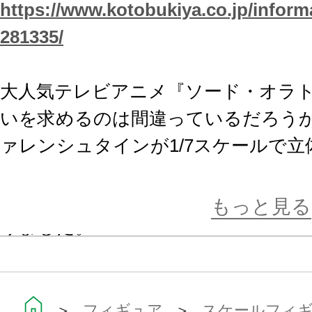
https://www.kotobukiya.co.jp/inform
281335/
大人気テレビアニメ『ソード・オラト
いを求めるのは間違っているだろう
ァレンシュタインが1/7スケールで立
デスペレートを手に、風をまとった
もっと見る
りました。
風を巻き込んで流れる透けるように
塗装と先端に向かって透けていくク
＞
フィギュア
＞
スケールフィ