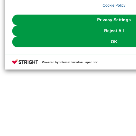
analyze and optimize advertisements delivered to you by businesses other t
Cookie Policy
the use of all Cookies except for Strictly Necessary Cookies, please click "
with Cookies enabled, please click "OK". To select your preferences for e
You can change your consent or rejection settings at any time via through
Privacy Settings
our
Cookie Policy
or the website footer.
Reject All
OK
Powered by Internet Initiative Japan Inc.