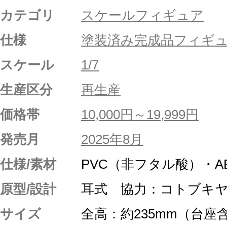
カテゴリ
スケールフィギュア
仕様
塗装済み完成品フィギ
スケール
1/7
生産区分
再生産
価格帯
10,000円～19,999円
発売月
2025年8月
仕様/素材
PVC（非フタル酸）・A
原型/設計
耳式 協力：コトブキ
サイズ
全高：約235mm（台座