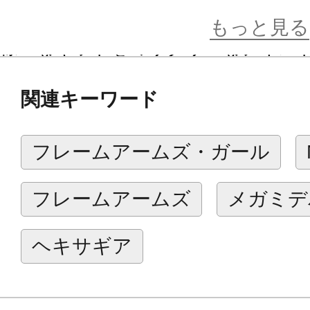
本体の成型色にはヘキサギアダーク
もっと見る
様々なキットをミリタリーなテイス
ます。
関連キーワード
【商品仕様】
フレームアームズ・ガール
・フレームアームズ・ガールやメガ
るキャラクターに装備可能。
フレームアームズ
メガミデ
※形状的な制約がございますので一
ます。
ヘキサギア
・マント表面は梨地仕上げによるつ
り、リアルな質感を表現。