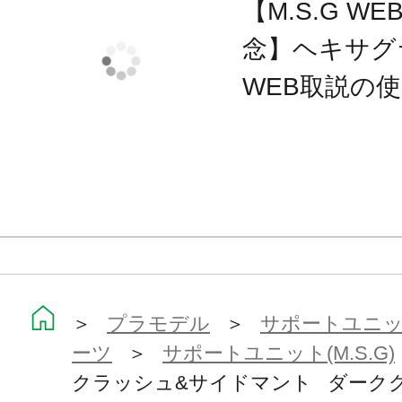
【M.S.G 
■サイドマント
念】ヘキサグ
・キャラクターの上腕部に接続する
WEB取説の
上下2か所に3ｍｍ接続穴を設置して
ターに合わせて接続位置を調整する
・ベースマントに接続する「サブマ
ルジョイントによって、フレキシブ
【付属品】
■クラッシュマント
＞
プラモデル
＞
サポートユニット
・ベースマントパーツ×1
ーツ
＞
サポートユニット(M.S.G)
・ベースマント用差し替えマフラーパ
クラッシュ&サイドマント ダークグリ