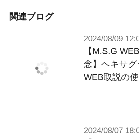
■クラッシュマント
関連ブログ
・首元の「ベースマントパーツ」は
2024/08/09 12:
によって、襟が見えるタイプ、口元を
【M.S.G 
のタイプを選択可能。
・ベースマントの前後に接続する「
念】ヘキサグ
のボールジョイントによって、フレ
WEB取説の
・ベースマントの前後に接続する「
左右で長さ、形状の違う4種類のパー
ールジョイントによる接続により前
可能。
2024/08/07 18: