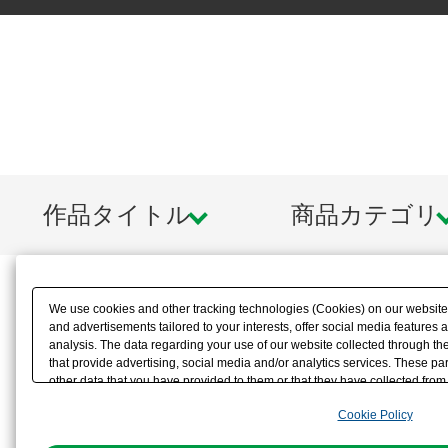
作品タイトル
商品カテゴリ
We use cookies and other tracking technologies (Cookies) on our website t
and advertisements tailored to your interests, offer social media feature
analysis. The data regarding your use of our website collected through t
that provide advertising, social media and/or analytics services. These p
other data that you have provided to them or that they have collected from 
analyze and optimize advertisements delivered to you by businesses other t
Cookie Policy
the use of all Cookies except for Strictly Necessary Cookies, please click "
with Cookies enabled, please click "OK". To select your preferences for e