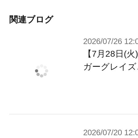
・頭部の位置を微調整できるジョイ
関連ブログ
小型化した胸郭
2026/07/26 12:
・ボディとの比率を変え、より引き
【7月28日(
ました。
・Ｍサイズ・Ｓサイズの胸部パーツ
ガーグレイズ
ントが２種付属、肩幅を選ぶことが
※胸郭・胸はそれぞれ既存メガミパ
きます。
【付属品】
2026/07/20 12: