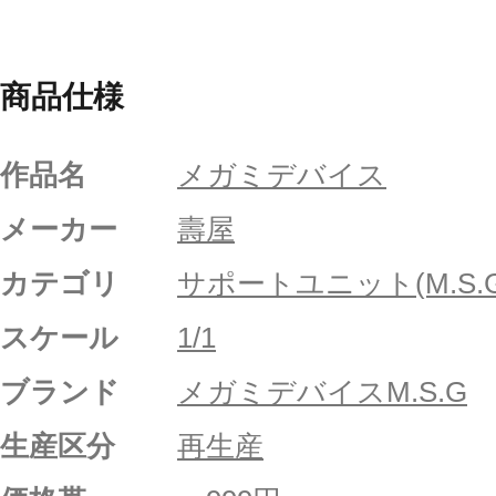
商品仕様
作品名
メガミデバイス
メーカー
壽屋
カテゴリ
サポートユニット(M.S.G
スケール
1/1
ブランド
メガミデバイスM.S.G
生産区分
再生産