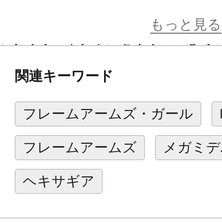
『メガミデバイスM.S.G』はメガミ
もっと見る
ングサポートグッズをリリースして
トップスセットは浅井真紀氏自ら上
関連キーワード
メガミデバイスをお好みで近代化改
カラーはブラック、スキンカラーＣ
フレームアームズ・ガール
しております。
フレームアームズ
メガミデ
【特徴】
バランス調整された首まわり
ヘキサギア
・首＆肩甲骨のラインを整え頭部と
た。