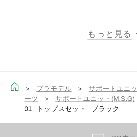
・スキンカラーD（褐色）対応
WISMグラップル/SOLロードランナ
朱羅 玉藻ノ前/ BULLET KNIGHTS 
もっと見る
ー
※上記対応商品は2020年12月現在の
※一部商品には適合しない場合があ
＞
プラモデル
＞
サポートユニット
認ください。
ーツ
＞
サポートユニット(M.S.G)
※本製品はメガミデバイス用パーツ
01 トップスセット ブラック
品のみで本体は完成しません。
※画像は試作品です。実際の商品と