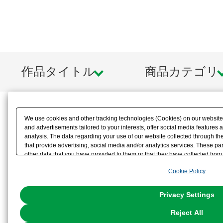
作品タイトル
商品カテゴリ
We use cookies and other tracking technologies (Cookies) on our website t
and advertisements tailored to your interests, offer social media feature
analysis. The data regarding your use of our website collected through t
that provide advertising, social media and/or analytics services. These p
other data that you have provided to them or that they have collected from 
analyze and optimize advertisements delivered to you by businesses other t
Cookie Policy
the use of all Cookies except for Strictly Necessary Cookies, please click "
with Cookies enabled, please click "OK". To select your preferences for e
You can change your consent or rejection settings at any time via through
Privacy Settings
our
Cookie Policy
or the website footer.
Reject All