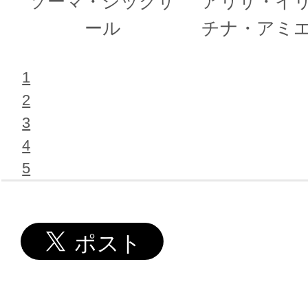
ソーマ・シックザ
アリサ・イ
ール
チナ・アミ
1
2
3
4
5