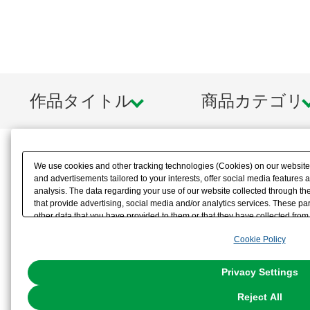
作品タイトル
商品カテゴリ
We use cookies and other tracking technologies (Cookies) on our website t
and advertisements tailored to your interests, offer social media feature
analysis. The data regarding your use of our website collected through t
that provide advertising, social media and/or analytics services. These p
other data that you have provided to them or that they have collected from 
analyze and optimize advertisements delivered to you by businesses other t
Cookie Policy
the use of all Cookies except for Strictly Necessary Cookies, please click "
with Cookies enabled, please click "OK". To select your preferences for e
You can change your consent or rejection settings at any time via through
Privacy Settings
our
Cookie Policy
or the website footer.
Reject All