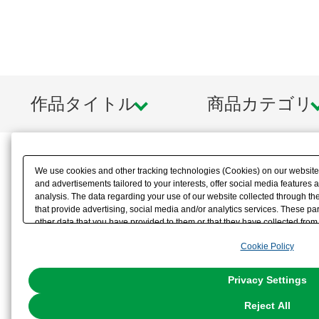
作品タイトル
商品カテゴリ
We use cookies and other tracking technologies (Cookies) on our website t
and advertisements tailored to your interests, offer social media feature
analysis. The data regarding your use of our website collected through t
that provide advertising, social media and/or analytics services. These p
other data that you have provided to them or that they have collected from 
analyze and optimize advertisements delivered to you by businesses other t
Cookie Policy
the use of all Cookies except for Strictly Necessary Cookies, please click "
with Cookies enabled, please click "OK". To select your preferences for e
You can change your consent or rejection settings at any time via through
Privacy Settings
our
Cookie Policy
or the website footer.
Reject All