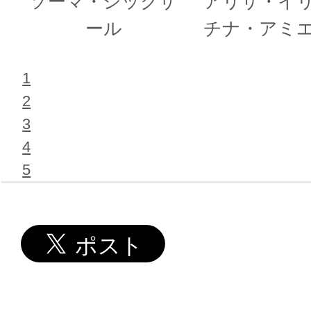
ソーマ・シックザ
アリサ・イ
ール
チナ・アミ
1
2
3
4
5