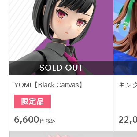
SOLD OUT
YOMI【Black Canvas】
キン
6,600
22,
円 税込