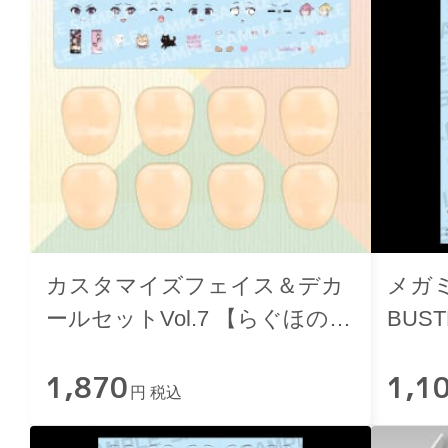
カスタマイズフェイス＆デカ
メガミ
ールセットVol.7 【らぐほのえ
BUS
りかデザイン 結城まどか用
カー
1,870
1,1
B】
円 税込