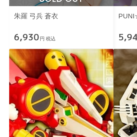
朱羅 弓兵 蒼衣
PUN
6,930
5,9
円 税込