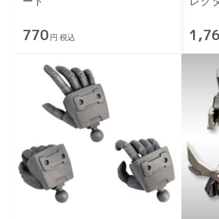
ード
レク
770
1,7
円 税込