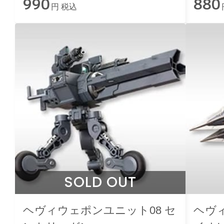
990
880
円 税込
SOLD OUT
ヘヴィウェポンユニット08 セ
ヘヴ