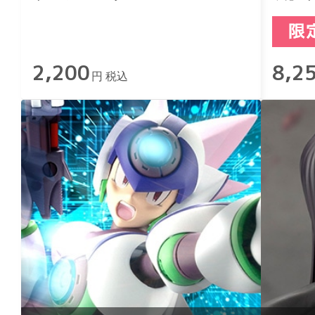
リザ
2,200
8,2
円 税込