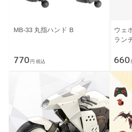
MB-33 丸指ハンド B
ウェ
ラン
チャ
770
660
円 税込