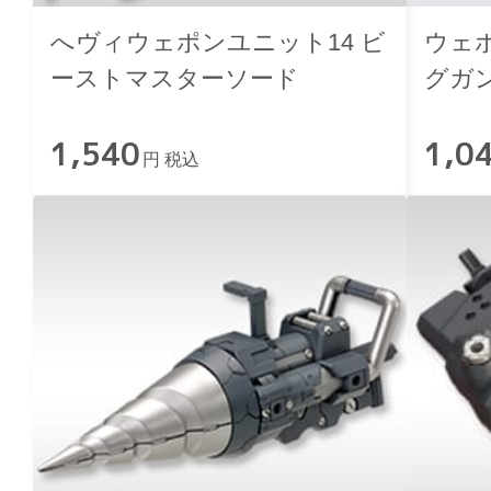
へヴィウェポンユニット14 ビ
ウェ
ーストマスターソード
グガ
1,540
1,0
円 税込