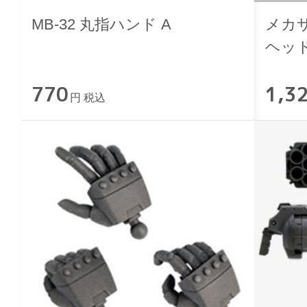
MB-32 丸指ハンド A
メカ
ヘッ
770
1,3
円 税込