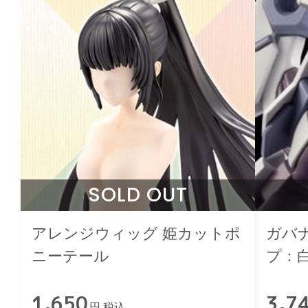
SOLD OUT
アレンジウィッグ 姫カットポ
ガバ
ニーテール
プ：
1,650
3,7
円 税込