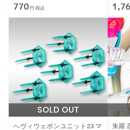
770
1,7
円 税込
SOLD OUT
へヴィウェポンユニット23 マ
朱羅 