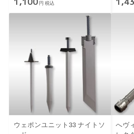
1,100
1,4
円 税込
ウェポンユニット33 ナイトソ
へヴ