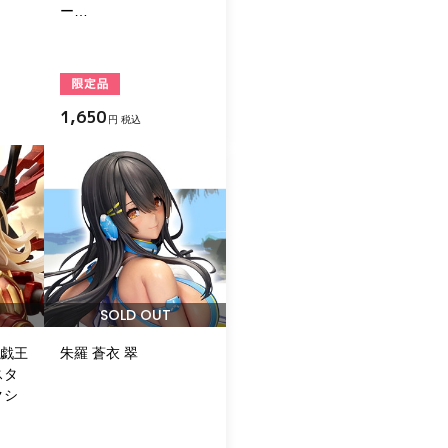
ー…
1,650
円 税込
SOLD OUT
遊戯王
朱羅 蒼衣 翠
スタ
クシ