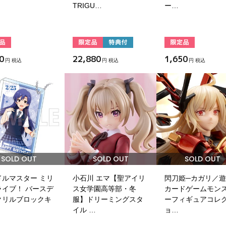
TRIGU…
ー…
0
22,880
1,650
円 税込
円 税込
円 税込
SOLD OUT
SOLD OUT
SOLD OUT
ドルマスター ミリ
小石川 エマ【聖アイリ
閃刀姫─カガリ／
ライブ！ バースデ
ス女学園高等部・冬
カードゲームモン
クリルブロックキ
服】ドリーミングスタ
ーフィギュアコレ
イル …
ョ…