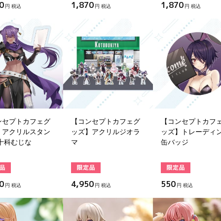
0
1,870
1,870
円 税込
円 税込
円 税込
ンセプトカフェグ
【コンセプトカフェグ
【コンセプトカフ
】アクリルスタン
ッズ】アクリルジオラ
ッズ】トレーディ
八十科むじな
マ
缶バッジ
0
4,950
550
円 税込
円 税込
円 税込