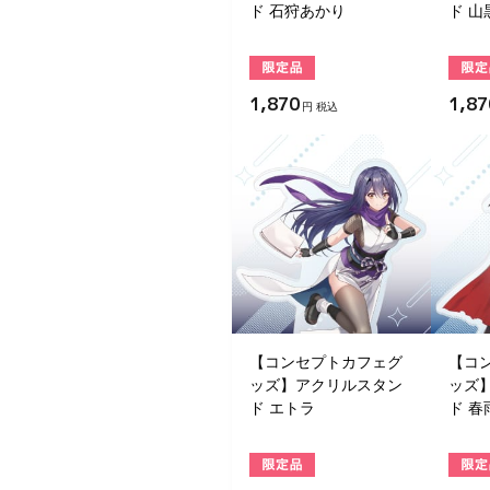
ド 石狩あかり
ド 山
1,870
1,87
円 税込
【コンセプトカフェグ
【コ
ッズ】アクリルスタン
ッズ
ド エトラ
ド 春