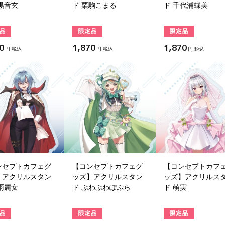
黒音玄
ド 栗駒こまる
ド 千代浦蝶美
0
1,870
1,870
円 税込
円 税込
円 税込
ンセプトカフェグ
【コンセプトカフェグ
【コンセプトカフ
】アクリルスタン
ッズ】アクリルスタン
ッズ】アクリルス
雨麗女
ド ぷわぷわぽぷら
ド 萌実