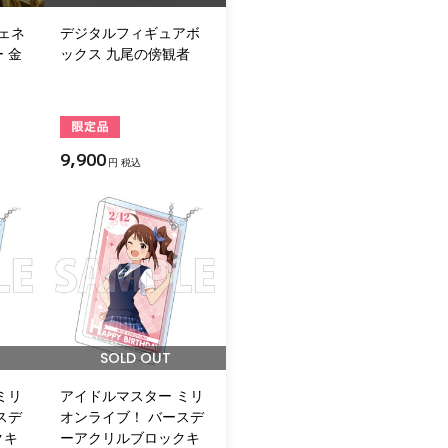
ジェネ
デジタルフィギュアボ
 金
ックス 九尾の傍観者
9,900
円 税込
SOLD OUT
ミリ
アイドルマスター ミリ
スデ
オンライブ！ バースデ
クキ
ーアクリルブロックキ