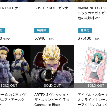
ER DOLL ナイト
BUSTER DOLL ガンナ
AMAKUNITECH 
ー
シックガオガイガー
色の破壊神Ver.
0
5,940
37,400
円 税込
円 税込
円 税込
SOLD OUT
SOLD OUT
SOLD OUT
ナー 白の女王：ヴ
ARTFX J ヴァッシュ・
アイドルマスター 
ジニア・アースク
ザ・スタンピード -The
オンライブ！ バー
ン
Gunman in Black-
ーアクリルブロッ