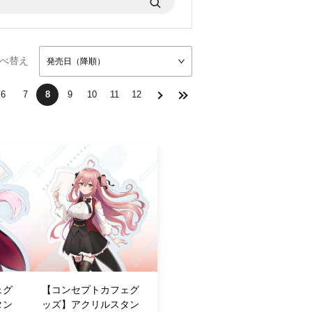
べ替え
発売日（降順）
6
7
8
9
10
11
12
ェグ
【コンセプトカフェグ
タン
ッズ】アクリルスタン