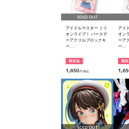
SOLD OUT
アイドルマスター ミリ
アイ
オンライブ！ バースデ
オン
ーアクリルブロックキ
ーア
ー…
ー…
1,650
1,65
円 税込
SOLD OUT