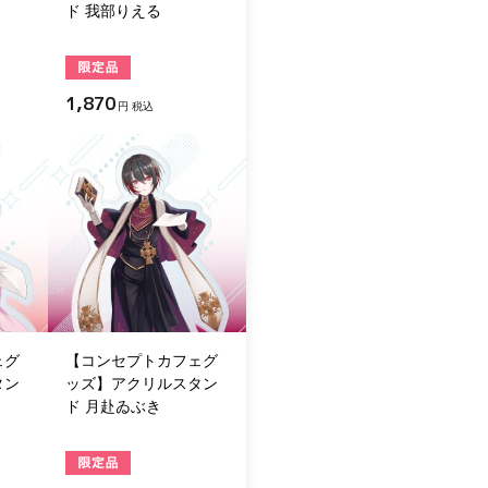
ド 我部りえる
1,870
円 税込
ェグ
【コンセプトカフェグ
タン
ッズ】アクリルスタン
ド 月赴ゐぶき