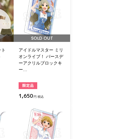
SOLD OUT
ット
アイドルマスター ミリ
ト
オンライブ！ バースデ
ーアクリルブロックキ
ー…
1,650
円 税込