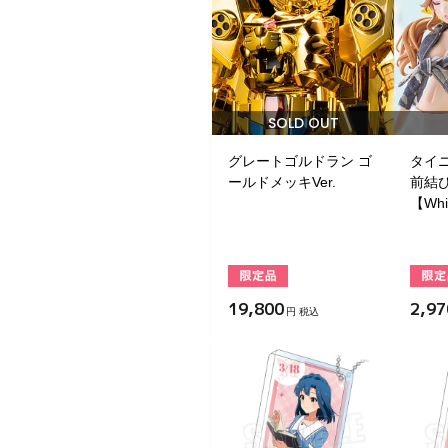
SOLD OUT
グレートゴルドラン ゴ
タイ
ールドメッキVer.
前結
【Whi
19,800
2,97
円 税込