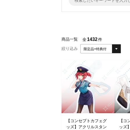
1432
商品一覧
全
件
絞り込み
限定品+特典付
【コンセプトカフェグ
【コ
ッズ】アクリルスタン
ッズ