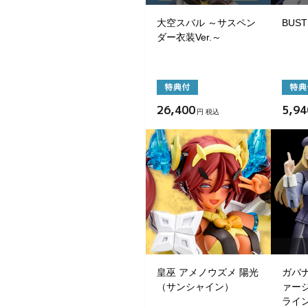
大空スバル ～サスペン
BUST
ダー衣装Ver.～
26,400
5,94
円 税込
皇巫 アメノウズメ 陽光
ガバ
（サンシャイン）
ァー
ライ