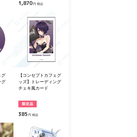
1,870
円 税込
ェグ
【コンセプトカフェグ
ング
ッズ】トレーディング
チェキ風カード
385
円 税込