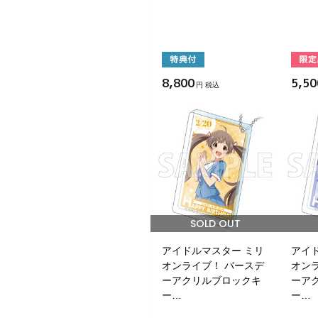
8,800
5,50
円 税込
SOLD OUT
アイドルマスター ミリ
アイ
オンライブ！ バースデ
オン
ーアクリルブロックキ
ーア
ー…
ー…