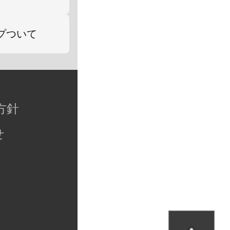
プついて
方針
せ