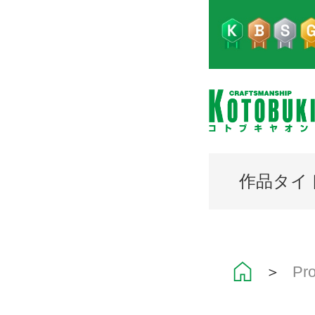
作品タイ
＞
P