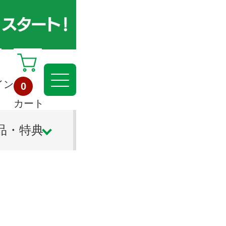
イン
0
カート
品・特典