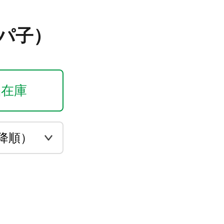
二パ子）
品在庫