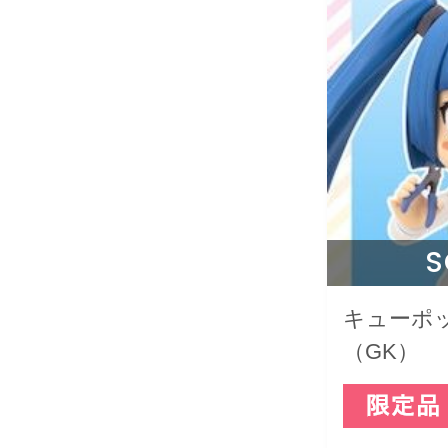
S
キューポ
（GK）