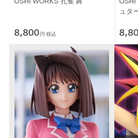
OSHI WORKS 孔雀 舞
OSH
ュタ
8,800
8,8
円 税込