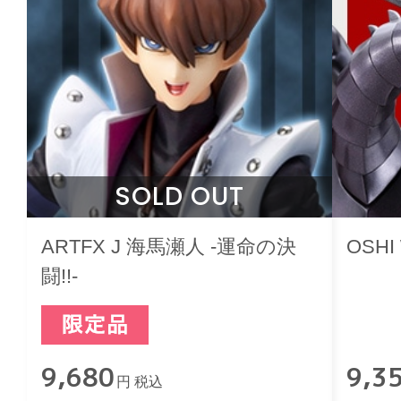
SOLD OUT
ARTFX J 海馬瀬人 -運命の決
OSH
闘!!-
9,680
9,3
円 税込