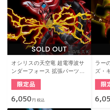
SOLD OUT
オシリスの天空竜 超電導波サ
ラー
ンダーフォース 拡張パーツセ
ズ・
ット
ト
6,050
6,0
円 税込