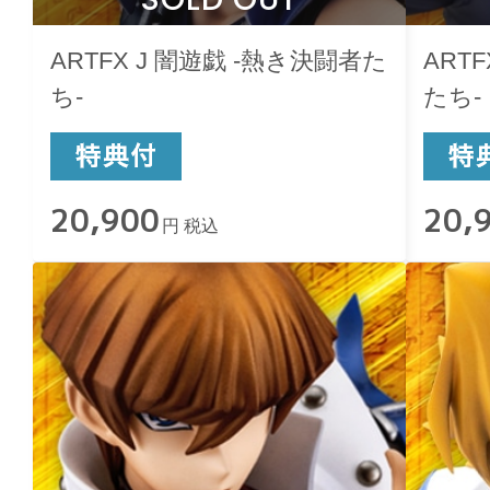
ARTFX J 闇遊戯 -熱き決闘者た
ART
ち-
たち-
20,900
20,
円 税込