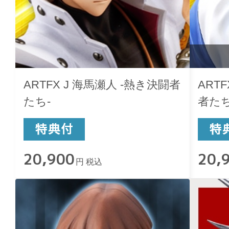
ARTFX J 海馬瀬人 -熱き決闘者
ART
たち-
者たち
20,900
20,
円 税込