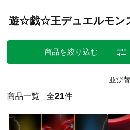
遊☆戯☆王デュエルモン
商品を絞り込む
並び
21
商品一覧
全
件