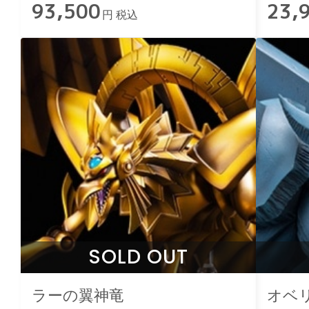
93,500
23,
円 税込
SOLD OUT
ラーの翼神竜
オベ