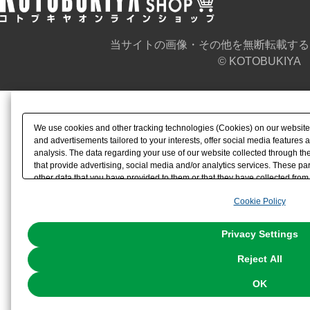
当サイトの画像・その他を無断転載する
© KOTOBUKIYA
We use cookies and other tracking technologies (Cookies) on our website t
and advertisements tailored to your interests, offer social media feature
analysis. The data regarding your use of our website collected through t
that provide advertising, social media and/or analytics services. These p
other data that you have provided to them or that they have collected from 
analyze and optimize advertisements delivered to you by businesses other t
Cookie Policy
the use of all Cookies except for Strictly Necessary Cookies, please click "
with Cookies enabled, please click "OK". To select your preferences for e
You can change your consent or rejection settings at any time via through
Privacy Settings
our
Cookie Policy
or the website footer.
Reject All
OK