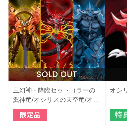
SOLD OUT
三幻神・降臨セット（ラーの
オシ
翼神竜/オシリスの天空竜/オベ
リスクの巨神兵）