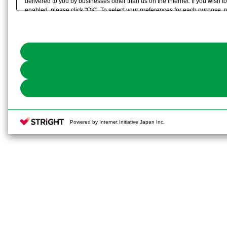
delivered to you by businesses other than us on the internet. If you wish to
enabled, please click "OK". To select your preferences for each purpose, 
link) located in our
Cookie Policy
or the website footer.
Powered by Internet Initiative Japan Inc.