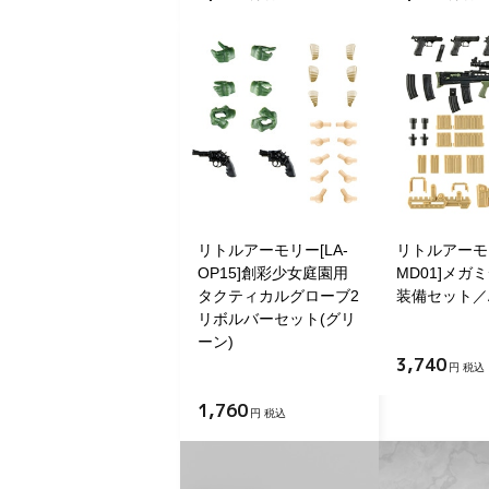
リトルアーモリー[LA-
リトルアーモリ
OP15]創彩少女庭園用
MD01]メガ
タクティカルグローブ2
装備セット／
リボルバーセット(グリ
ーン)
3,740
円 税込
1,760
円 税込