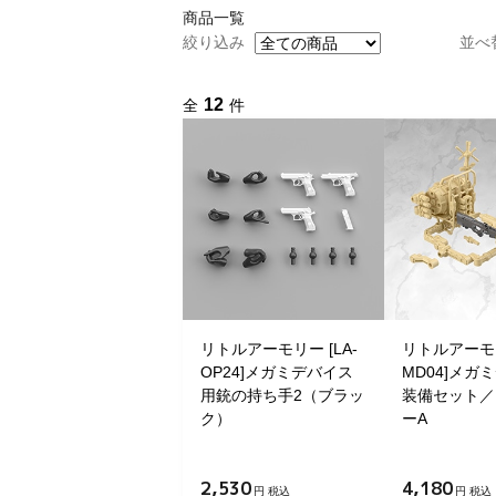
商品一覧
絞り込み
並べ
12
全
件
リトルアーモリー [LA-
リトルアーモリ
OP24]メガミデバイス
MD04]メガ
用銃の持ち手2（ブラッ
装備セット／
ク）
ーA
2,530
4,180
円 税込
円 税込