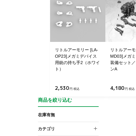
リトルアーモリー [LA-
リトルアーモリ
OP23]メガミデバイス
MD03]メガ
用銃の持ち手2（ホワイ
装備セット／
ト）
ンA
2,530
4,180
円 税込
円 税込
商品を絞り込む
在庫有無
在庫あり
カテゴリ