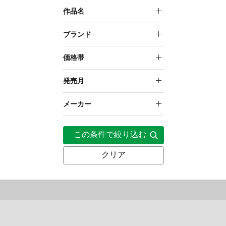
プラモデルオプションパー
作品名
ツ
創彩少女庭園
ブランド
メガミデバイス
リトルアーモリー
価格帯
1,000円～1,999円
発売月
2,000円～4,999円
2026年4月
メーカー
2026年8月
トミーテック
この条件で絞り込む
2026年9月
クリア