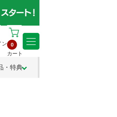
イン
0
カート
品・特典