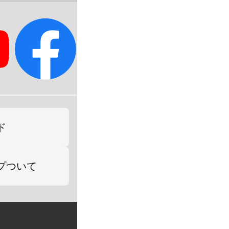
ド
プついて