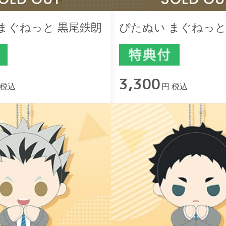
まぐねっと 黒尾鉄朗
ぴたぬい まぐねっと
3,300
 税込
円 税込