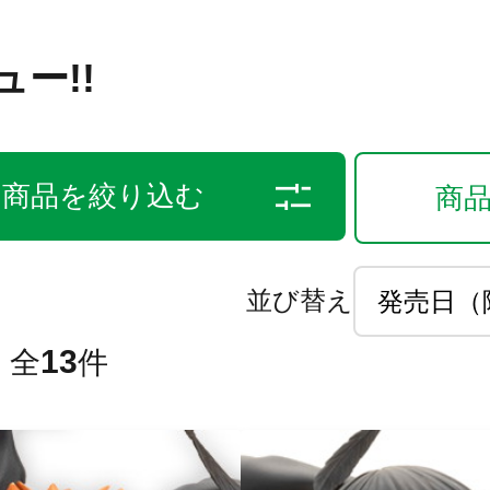
ー!!
商品を絞り込む
商
並び替え
13
全
件