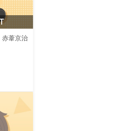
T
 赤葦京治