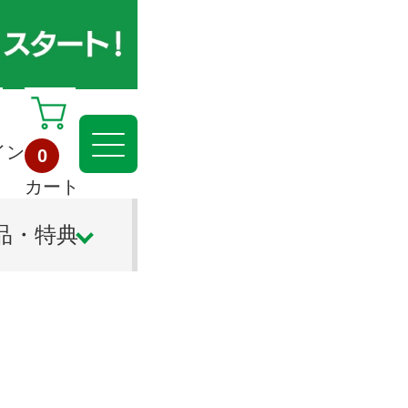
イン
0
カート
品・特典