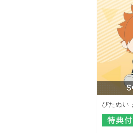
S
ぴたぬい 