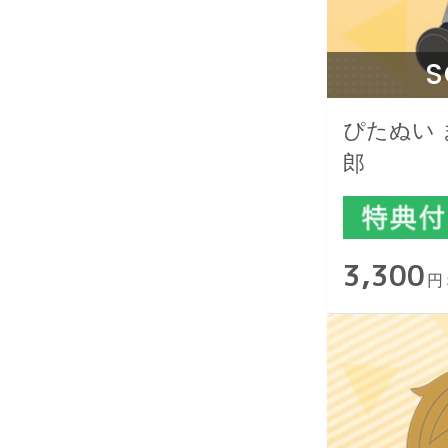
S
ぴたぬい 
郎
3,300
円