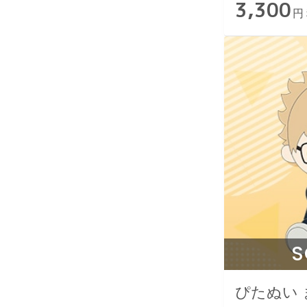
3,300
円
S
ぴたぬい 