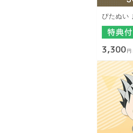
ぴたぬい 
3,300
円