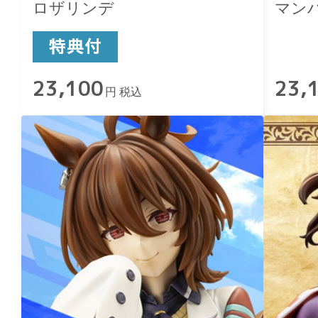
ロザリンデ
マン
23,100
23,
円 税込