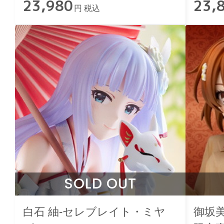
23,980
23,
円 税込
SOLD OUT
白石 紬-セレブレイト・ミヤ
御坂美