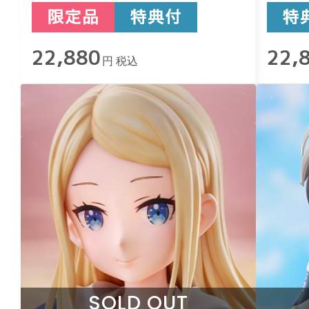
Black- TRIGUN STAMPEDE
Ver.
22,880
22,
円 税込
SOLD OUT