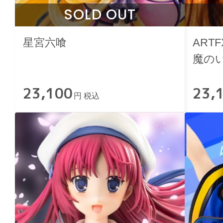
SOLD OUT
星宮六喰
ART
魔のい
23,100
23,
円 税込