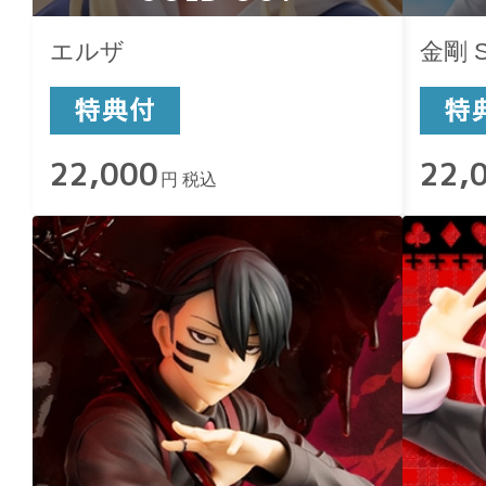
エルザ
金剛 Sw
22,000
22,
円 税込