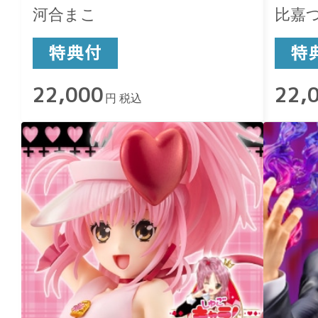
河合まこ
比嘉
22,000
22,
円 税込