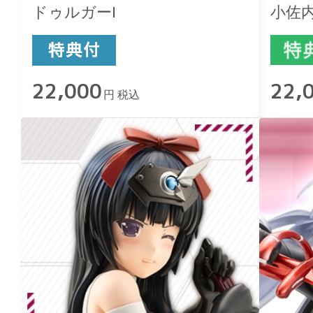
ドゥルガーI
小佐
22,000
22,
円 税込