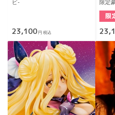
ビ-
限定
23,100
23,
円 税込