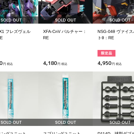
SOLD OUT
SOLD OUT
SOLD OUT
-X1 フレズヴェル
XFA-CnV バルチャー：
NSG-04θ ヴァイ
E
RE
トθ：RE
0
4,180
4,950
円 税込
円 税込
円 税込
SOLD OUT
SOLD OUT
SOLD OUT
リングユニット
スプリングユニット
D114D 球型ダブ