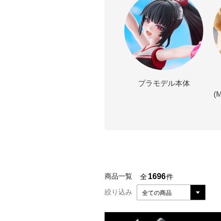
プラモデル本体
(
1696
商品一覧
全
件
絞り込み
全ての商品