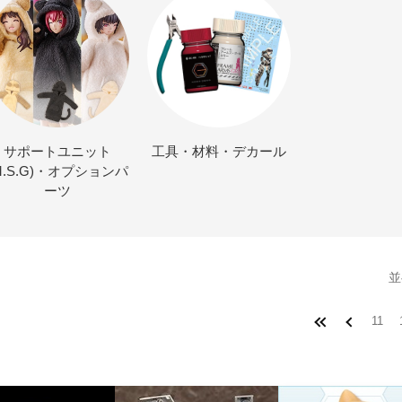
サポートユニット
工具・材料・デカール
M.S.G)・オプションパ
ーツ
並
11