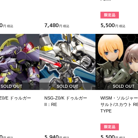
0
7,480
5,500
円 税込
円 税込
円 税込
SOLD OUT
SOLD OUT
SOLD OUT
-Z0/E ドゥルガー
NSG-Z0/K ドゥルガー
WISM・ソルジャー
II：RE
サルト/スカウト RE
TYPE
0
5,940
5,500
円 税込
円 税込
円 税込