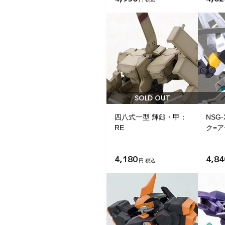
SOLD OUT
四八式一型 輝鎚・甲：
NSG
RE
ク=ア
4,180
4,84
円 税込