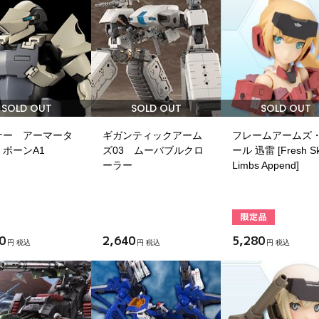
SOLD OUT
SOLD OUT
SOLD OUT
ナー アーマータ
ギガンティックアーム
フレームアームズ
ポーンA1
ズ03 ムーバブルクロ
ール 迅雷 [Fresh Sk
ーラー
Limbs Append]
0
2,640
5,280
円 税込
円 税込
円 税込