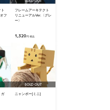
SOLD OUT
クト
フレームアーキテクト
〈オフ
リニューアルVer.〈グレ
ー〉
1,320
円 税込
SOLD OUT
・ガ
ニャンボー[ミニ]