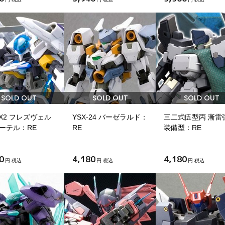
SOLD OUT
SOLD OUT
SOLD OUT
-X2 フレズヴェル
YSX-24 バーゼラルド：
三二式伍型丙 漸雷
ーテル：RE
RE
装備型：RE
0
4,180
4,180
円 税込
円 税込
円 税込