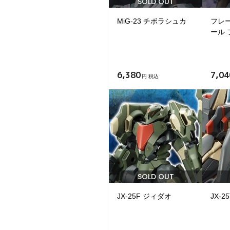
SOLD OUT
MiG-23 チボラシュカ
フレ
ール
6,380
7,04
円 税込
SOLD OUT
JX-25F ジィダオ
JX-