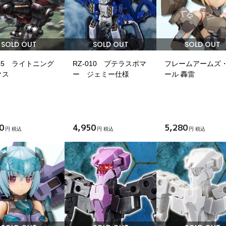
SOLD OUT
SOLD OUT
SOLD OUT
035 ライトニング
RZ-010 プテラスボマ
フレームアームズ
クス
ー ジェミー仕様
ール 轟雷
0
4,950
5,280
円 税込
円 税込
円 税込