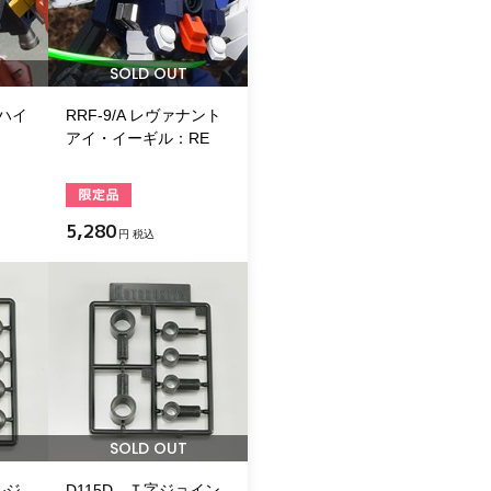
SOLD OUT
スハイ
RRF-9/A レヴァナント
アイ・イーギル：RE
5,280
円 税込
SOLD OUT
ルジ
D115D Ｔ字ジョイン