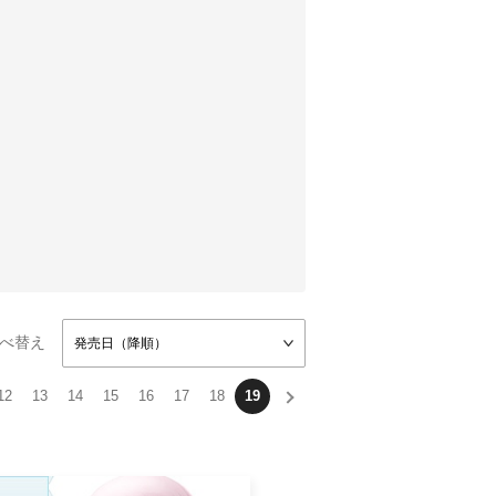
べ替え
発売日（降順）
12
13
14
15
16
17
18
19