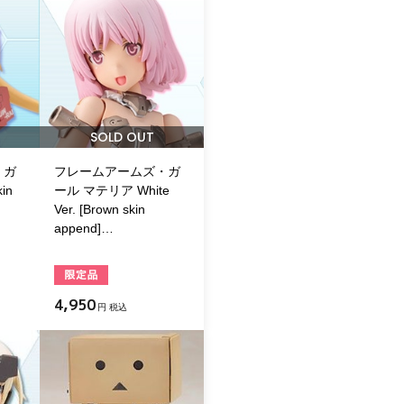
SOLD OUT
・ガ
フレームアームズ・ガ
in
ール マテリア White
Ver. [Brown skin
append]…
4,950
円 税込