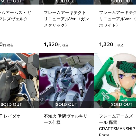
SOLD OUT
SOLD OUT
SOLD OUT
ームアームズ・ガ
フレームアーキテクト
フレームアーキテ
 フレズヴェルク
リニューアルVer.〈ガン
リニューアルVer.
メタリック〉
ホワイト〉
0
1,320
1,320
円 税込
円 税込
円 税込
SOLD OUT
SOLD OUT
SOLD OUT
25T レイダオ
不知火 伊隅ヴァルキリ
フレームアームズ
ーズ仕様
ール 轟雷
CRAFTSMANSHIP
Form