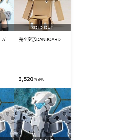
SOLD OUT
・ガ
完全変形DANBOARD
3,520
円 税込