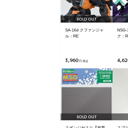
SOLD OUT
SA-16d クファンジャ
NSG
ル：RE
ク：R
3,960
4,62
円 税込
SOLD OUT
スポンジヤスリ【超荒
スプ