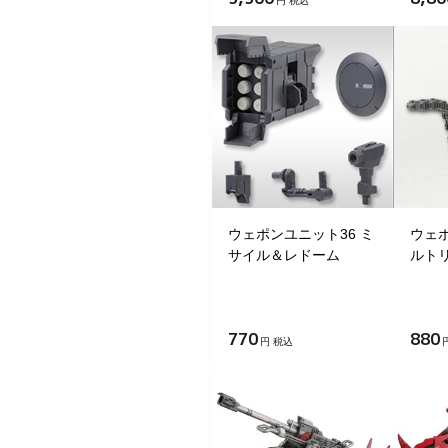
円 税込
ウェポンユニット36 ミ
ウェポ
サイル＆レドーム
ルト
770
880
円 税込