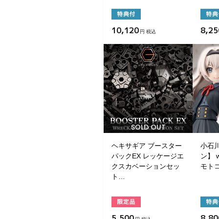
10,120
8,25
円 税込
SOLD OUT
ヘキサギア ブースター
小石川
パックEX レッケージエ
ン】 w
クスカベーションセッ
モト
ト…
5,500
8,80