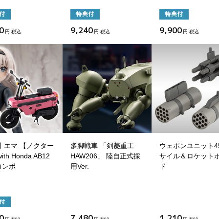
0
9,240
9,900
円 税込
円 税込
円 税込
 エマ 【ノクター
多脚戦車 「剣菱重工
ウェポンユニット45
ith Honda AB12
HAW206」 陸自正式採
サイル＆ロケット
コンポ
用Ver.
ド
0
7,480
1,210