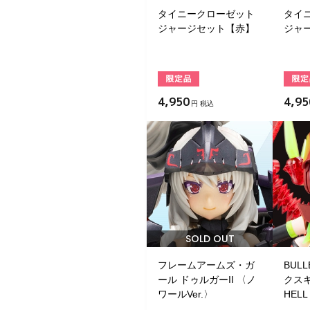
タイニークローゼット
タイ
ジャージセット【赤】
ジャ
4,950
4,95
円 税込
SOLD OUT
フレームアームズ・ガ
BULL
ール ドゥルガーII 〈ノ
クス
ワールVer.〉
HELL