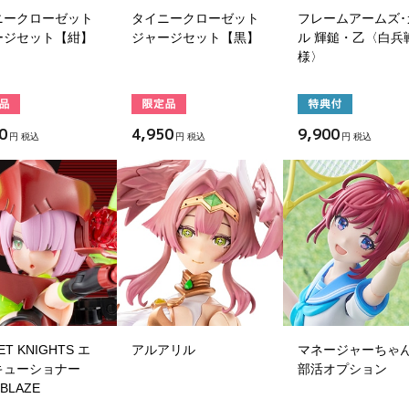
ニークローゼット
タイニークローゼット
フレームアームズ･
ージセット【紺】
ジャージセット【黒】
ル 輝鎚・乙〈白兵
様〉
0
4,950
9,900
円 税込
円 税込
円 税込
ET KNIGHTS エ
アルアリル
マネージャーちゃ
キューショナー
部活オプション
 BLAZE