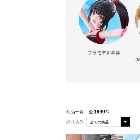
プラモデル本体
(
1699
商品一覧
全
件
絞り込み
全ての商品