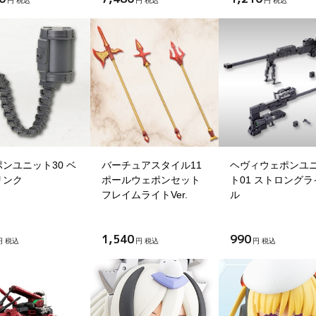
円 税込
円 税込
円 税込
ンユニット30 ベ
バーチュアスタイル11
ヘヴィウェポンユ
リンク
ポールウェポンセット
ト01 ストロングラ
フレイムライトVer.
ル
1,540
990
円 税込
円 税込
円 税込