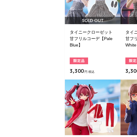
SOLD OUT
タイニークローゼット
タイ
甘フリルコーデ【Pale
甘フリ
Blue】
Whit
3,300
3,30
円 税込