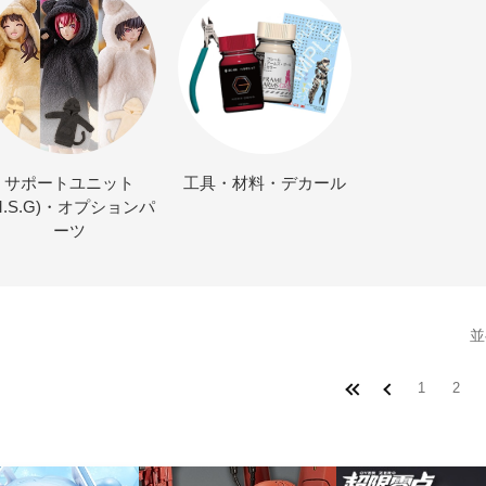
サポートユニット
工具・材料・デカール
M.S.G)・オプションパ
ーツ
並
1
2