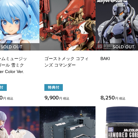
SOLD OUT
SOLD OUT
ームミュージッ
ゴーストメック コフィ
BAKI
ガール 雪ミク
ンズ コマンダー
er Color Ver.
0
9,900
8,250
円 税込
円 税込
円 税込