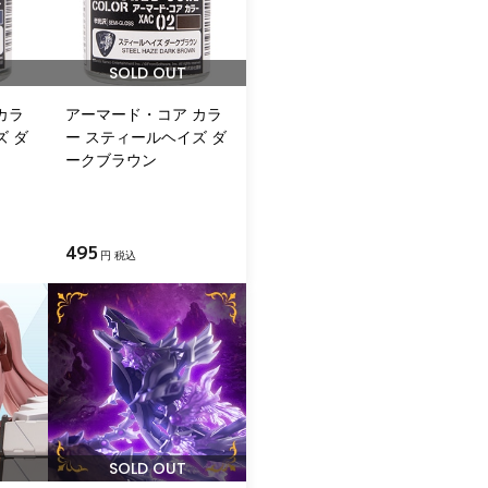
SOLD OUT
カラ
アーマード・コア カラ
ズ ダ
ー スティールヘイズ ダ
ークブラウン
495
円 税込
SOLD OUT