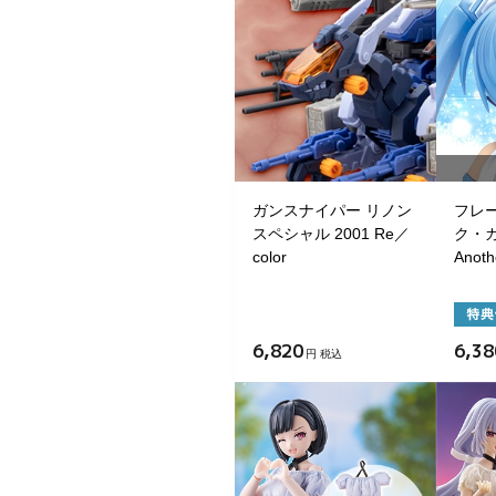
ガンスナイパー リノン
フレ
スペシャル 2001 Re／
ク・
color
Anoth
6,820
6,38
円 税込