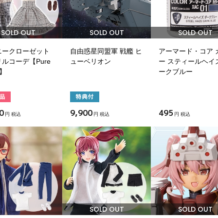
SOLD OUT
SOLD OUT
SOLD OUT
ニークローゼット
自由惑星同盟軍 戦艦 ヒ
アーマード・コア 
ルコーデ【Pure
ューベリオン
ー スティールヘイ
e】
ークブルー
0
9,900
495
円 税込
円 税込
円 税込
SOLD OUT
SOLD OUT