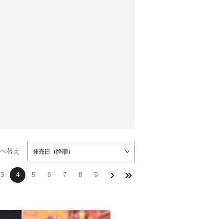
べ替え
発売日（降順）
3
4
5
6
7
8
9