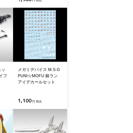
円 税込
ニッ
メガミデバイス M.S.G
イフ
PUNI☆MOFU 銀ラン
アイデカールセット
1,100
円 税込