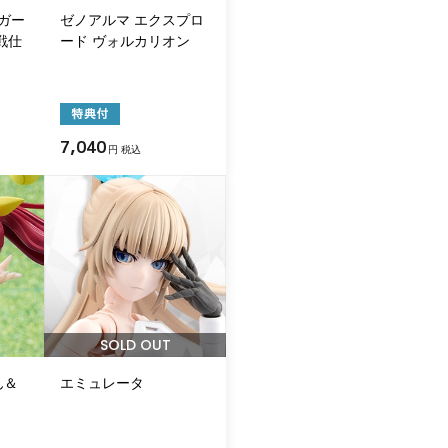
ガー
ゼノアルマ エクスプロ
戦仕
ード ヴォルカリオン
7,040
円 税込
SOLD OUT
ん＆
エミュレータ