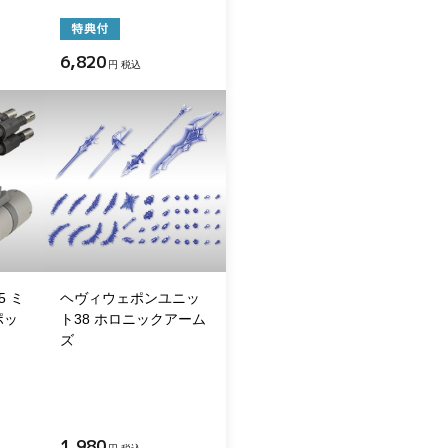
6,820
円 税込
 ミ
ヘヴィウェポンユニッ
ポッ
ト38 ホロニックアーム
ズ
1,980